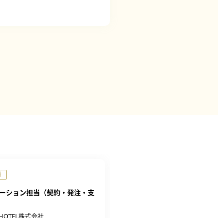
員
正社員
完全週休2日制
ーション担当（契約・発注・支
脆弱性診断担当
1969年設立の総合情報サービス企
A HOTEL株式会社
名非公開求人)