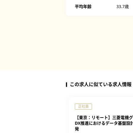
平均年齢
33.7歳
この求人に似ている求人情報
完全週休2日制
正社員
リティエンジニア
【東京：リモート】三菱電機グ
DX推進におけるデータ基盤設
社ダイセル
発