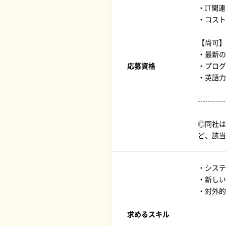
・IT関
・コスト
【尚可】
・最新の
応募資格
・プログ
・英語力
-----------
◎同社は
ど、該当
・システ
・新しい
・対外的
求めるスキル