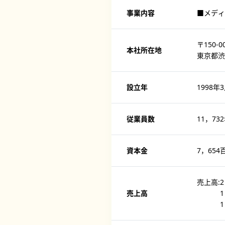
事業内容
■メディ
〒150-0
本社所在地
東京都渋谷
設立年
1998年
従業員数
11，73
資本金
7，654
売上高:2
売上高
1，62
1，41