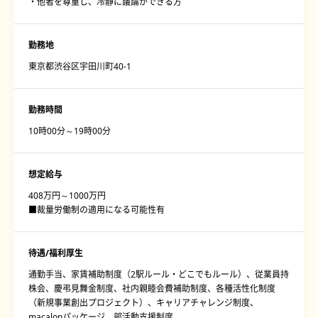
・他者を尊重し、冷静に議論ができる方
勤務地
東京都渋谷区宇田川町40-1
勤務時間
10時00分～19時00分
想定給与
408万円～1000万円
■裁量労働制の適用になる可能性有
待遇/福利厚生
通勤手当、家賃補助制度（2駅ルール・どこでもルール）、従業員持
株会、慶弔見舞金制度、社内親睦会費補助制度、各種活性化制度
（新規事業創出プロジェクト）、キャリアチャレンジ制度、
macalonパッケージ、部活動支援制度