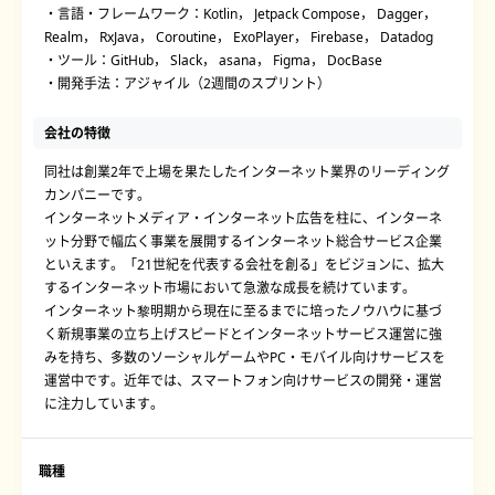
・言語・フレームワーク：Kotlin， Jetpack Compose， Dagger，
Realm， RxJava， Coroutine， ExoPlayer， Firebase， Datadog
・ツール：GitHub， Slack， asana， Figma， DocBase
・開発手法：アジャイル（2週間のスプリント）
会社の特徴
同社は創業2年で上場を果たしたインターネット業界のリーディング
カンパニーです。
インターネットメディア・インターネット広告を柱に、インターネ
ット分野で幅広く事業を展開するインターネット総合サービス企業
といえます。「21世紀を代表する会社を創る」をビジョンに、拡大
するインターネット市場において急激な成長を続けています。
インターネット黎明期から現在に至るまでに培ったノウハウに基づ
く新規事業の立ち上げスピードとインターネットサービス運営に強
みを持ち、多数のソーシャルゲームやPC・モバイル向けサービスを
運営中です。近年では、スマートフォン向けサービスの開発・運営
に注力しています。
職種