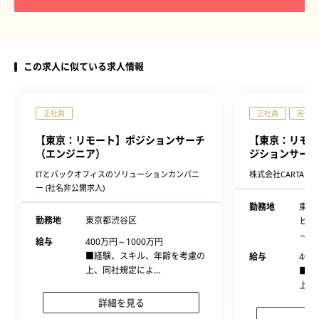
この求人に似ている求人情報
正社員
正社員
完全週
【東京：リモート】ポジションサーチ
【東京：リモー
（エンジニア）
ジションサーチ
ITとバックオフィスのソリューションカンパニ
株式会社CARTAHOL
ー (社名非公開求人)
勤務地
東京
勤務地
東京都渋谷区
ヒル
～3
給与
400万円～1000万円
■経験、スキル、年齢を考慮の
給与
400
上、同社規定によ...
■経
上、
詳細を見る