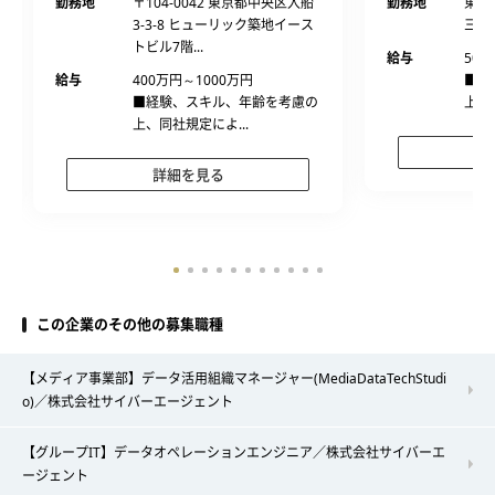
勤務地
〒104-0042 東京都中央区入船
勤務地
東京
3-3-8 ヒューリック築地イース
三井
トビル7階...
給与
500
給与
400万円～1000万円
■経
■経験、スキル、年齢を考慮の
上、
上、同社規定によ...
詳細を見る
この企業のその他の募集職種
【メディア事業部】データ活用組織マネージャー(MediaDataTechStudi
o)／株式会社サイバーエージェント
【グループIT】データオペレーションエンジニア／株式会社サイバーエ
ージェント