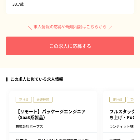
33.7歳
求人情報の応募や転職相談はこちらから
この求人に応募する
この求人に似ている求人情報
正社員
未経験可
正社員
完全週
【リモート】パッケージエンジニア
フルスタックエ
（SaaS系製品）
ち上げ・PoC
株式会社ホープス
ランディット株式