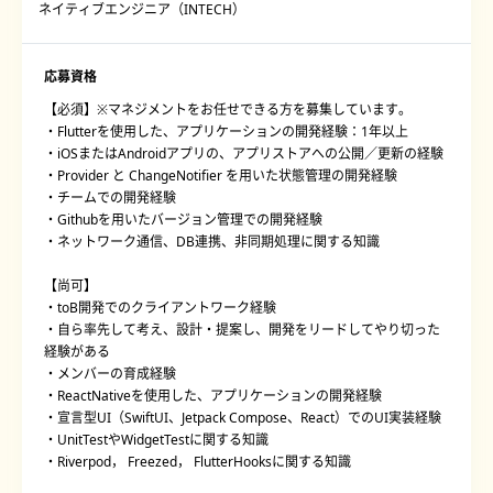
ネイティブエンジニア（INTECH）
応募資格
【必須】※マネジメントをお任せできる方を募集しています。
・Flutterを使用した、アプリケーションの開発経験：1年以上
・iOSまたはAndroidアプリの、アプリストアへの公開／更新の経験
・Provider と ChangeNotifier を用いた状態管理の開発経験
・チームでの開発経験
・Githubを用いたバージョン管理での開発経験
・ネットワーク通信、DB連携、非同期処理に関する知識
【尚可】
・toB開発でのクライアントワーク経験
・自ら率先して考え、設計・提案し、開発をリードしてやり切った
経験がある
・メンバーの育成経験
・ReactNativeを使用した、アプリケーションの開発経験
・宣言型UI（SwiftUI、Jetpack Compose、React）でのUI実装経験
・UnitTestやWidgetTestに関する知識
・Riverpod， Freezed， FlutterHooksに関する知識