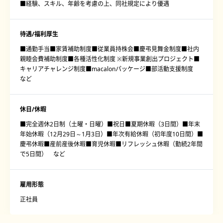
■経験、スキル、年齢を考慮の上、同社規定により優遇
待遇/福利厚生
■通勤手当■家賃補助制度■従業員持株会■慶弔見舞金制度■社内
親睦会費補助制度■各種活性化制度 ※新規事業創出プロジェクト■
キャリアチャレンジ制度■macalonパッケージ■部活動支援制度
など
休日/休暇
■完全週休2日制（土曜・日曜）■祝日■夏期休暇（3日間）■年末
年始休暇（12月29日～1月3日）■年次有給休暇（初年度10日間）■
慶弔休暇■産前産後休暇■育児休暇■リフレッシュ休暇（勤続2年間
で5日間） など
雇用形態
正社員