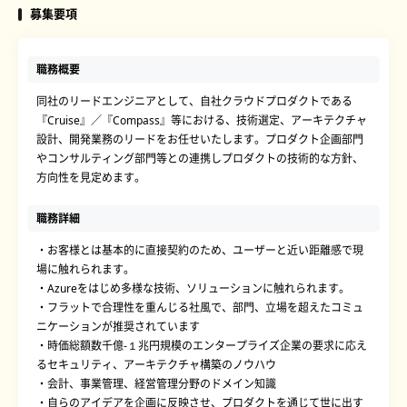
募集要項
職務概要
同社のリードエンジニアとして、自社クラウドプロダクトである
『Cruise』／『Compass』等における、技術選定、アーキテクチャ
設計、開発業務のリードをお任せいたします。プロダクト企画部門
やコンサルティング部門等との連携しプロダクトの技術的な方針、
方向性を見定めます。
職務詳細
・お客様とは基本的に直接契約のため、ユーザーと近い距離感で現
場に触れられます。
・Azureをはじめ多様な技術、ソリューションに触れられます。
・フラットで合理性を重んじる社風で、部門、立場を超えたコミュ
ニケーションが推奨されています
・時価総額数千億-１兆円規模のエンタープライズ企業の要求に応え
るセキュリティ、アーキテクチャ構築のノウハウ
・会計、事業管理、経営管理分野のドメイン知識
・自らのアイデアを企画に反映させ、プロダクトを通じて世に出す