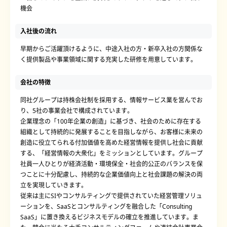
機会
入社後の流れ
早期からご活躍頂けるように、中途入社の方・新卒入社の方関係な
く提供製品や事業領域に関する充実した研修を用意しています。
会社の特徴
同社グループは持株会社制を採用する、情報サービス業を営んでお
り、5社の事業会社で構成されています。
企業理念の「100年企業の創造」に基づき、社会のために存在する
組織として持続的に発展することを目指しながら、お客様に未来の
創造に役立てられる付加価値を高めた経営情報を提供し社会に貢献
する、「経営情報の大衆化」をミッションとしています。グループ
社員一人ひとりが経済活動・環境保全・社会的公正のバランスを保
つことに十分配慮し、持続的な企業価値向上と社会課題の解決の両
立を実現していきます。
従来は主にSIやコンサルティングで提供されていた経営管理ソリュ
ーションを、SaaSとコンサルティングを融合した「Consulting
SaaS」に置き換えるビジネスモデルの確立を推進しています。ま