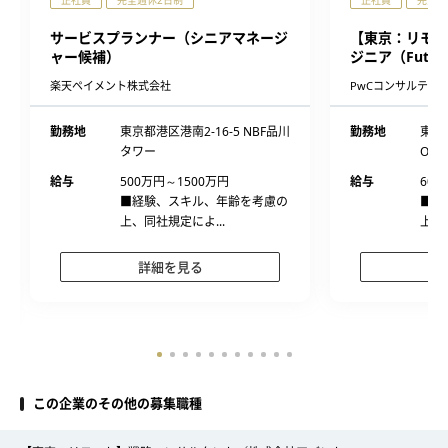
正社員
完全週休2日制
正社員
完全週
サービスプランナー（シニアマネージ
【東京：リモー
ャー候補）
ジニア（Future 
楽天ペイメント株式会社
PwCコンサルティ
勤務地
東京都港区港南2-16-5 NBF品川
勤務地
東京
タワー
Ote
給与
500万円～1500万円
給与
600
■経験、スキル、年齢を考慮の
■経
上、同社規定によ...
上、
詳細を見る
この企業のその他の募集職種