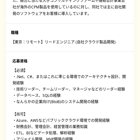
た、競合に当たる大手コンサルティングファームや連結会計事業会
社が海外のCPM製品を使用しているのに対し、同社では主に自社開
発のソフトウェアをお客様に導入しています。
職種
【東京：リモート】リードエンジニア (自社クラウド製品開発)
応募資格
【必須】
・.Net、C#、またはこれに準じる環境でのアーキテクチャ設計、開
発経験
・技術リーダー、チームリーダー、マネージャなどのリーダー経験
・データベース、SQLの経験
・なんらかの企業向け(BtoB)のシステム開発の経験
【尚可】
・Azure、AWSなどパブリッククラウド環境での開発経験
・財務会計、管理会計、経営管理の業務知識
・ETL、BIなどデータ処理、解析経験
・アジャイル開発、MVP開発の経験