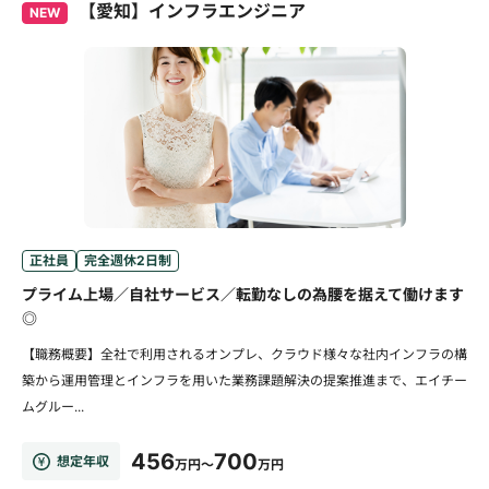
【愛知】インフラエンジニア
NEW
正社員
完全週休2日制
プライム上場／自社サービス／転勤なしの為腰を据えて働けます
◎
【職務概要】全社で利用されるオンプレ、クラウド様々な社内インフラの構
築から運用管理とインフラを用いた業務課題解決の提案推進まで、エイチー
ムグルー...
456
700
想定年収
万円～
万円