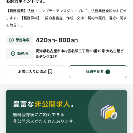
も魅力ポイントです。
【職務概要】法務・コンプライアンスグループにて、法務業務全般をお任せ
します。【職務詳細】・契約書審査、作成、交渉・契約の履行、遵守に関す
る助言・...
420
800
想定年収
万円～
万円
愛知県名古屋市中村区名駅三丁目28番12号 大名古屋ビ
勤務地
ルヂング32F
お気に入りに追加
詳細を見る