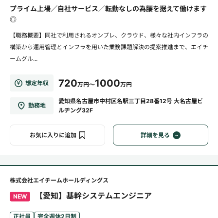
プライム上場／自社サービス／転勤なしの為腰を据えて働けます
◎
【職務概要】同社で利用されるオンプレ、クラウド、様々な社内インフラの
構築から運用管理とインフラを用いた業務課題解決の提案推進まで、エイチ
ームグル...
720
1000
想定年収
万円～
万円
愛知県名古屋市中村区名駅三丁目28番12号 大名古屋ビ
勤務地
ルヂング32F
お気に入りに追加
詳細を見る
株式会社エイチームホールディングス
【愛知】基幹システムエンジニア
NEW
正社員
完全週休2日制