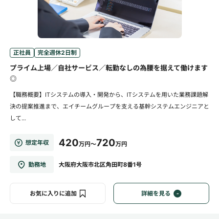
正社員
完全週休2日制
プライム上場／自社サービス／転勤なしの為腰を据えて働けます
◎
【職務概要】ITシステムの導入・開発から、ITシステムを用いた業務課題解
決の提案推進まで、エイチームグループを支える基幹システムエンジニアと
して...
420
720
想定年収
万円～
万円
勤務地
大阪府大阪市北区角田町8番1号
お気に入りに追加
詳細を見る