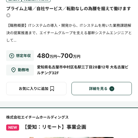
プライム上場／自社サービス／転勤なしの為腰を据えて働けます
◎
【職務概要】ITシステムの導入・開発から、ITシステムを用いた業務課題解
決の提案推進まで、エイチームグループを支える基幹システムエンジニアと
して...
480
700
想定年収
万円～
万円
愛知県名古屋市中村区名駅三丁目28番12号 大名古屋ビ
勤務地
ルヂング32F
お気に入りに追加
詳細を見る
株式会社エイチームホールディングス
【愛知：リモート】事業企画
NEW