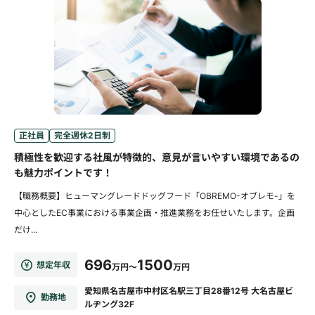
正社員
完全週休2日制
積極性を歓迎する社風が特徴的、意見が言いやすい環境であるの
も魅力ポイントです！
【職務概要】ヒューマングレードドッグフード「OBREMO-オブレモ-」を
中心としたEC事業における事業企画・推進業務をお任せいたします。企画
だけ...
696
1500
想定年収
万円～
万円
愛知県名古屋市中村区名駅三丁目28番12号 大名古屋ビ
勤務地
ルヂング32F