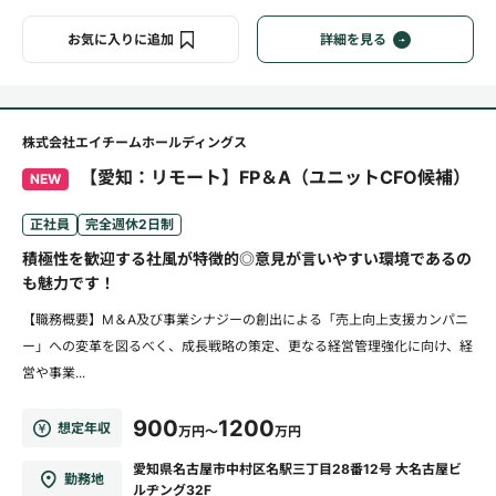
お気に入りに追加
詳細を見る
株式会社エイチームホールディングス
【愛知：リモート】FP＆A（ユニットCFO候補）
NEW
正社員
完全週休2日制
積極性を歓迎する社風が特徴的◎意見が言いやすい環境であるの
も魅力です！
【職務概要】M＆A及び事業シナジーの創出による「売上向上支援カンパニ
ー」への変革を図るべく、成長戦略の策定、更なる経営管理強化に向け、経
営や事業...
900
1200
想定年収
万円～
万円
愛知県名古屋市中村区名駅三丁目28番12号 大名古屋ビ
勤務地
ルヂング32F