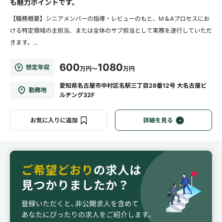
も魅力ポイントです。
【職務概要】シニアメンバーの指導・レビューのもと、M＆Aプロセスにお
ける特定領域の主担当、または全体のサブ担当として実務を遂行していただ
きます。...
600
1080
想定年収
万円～
万円
愛知県名古屋市中村区名駅三丁目28番12号 大名古屋ビ
勤務地
ルヂング32F
お気に入りに追加
詳細を見る