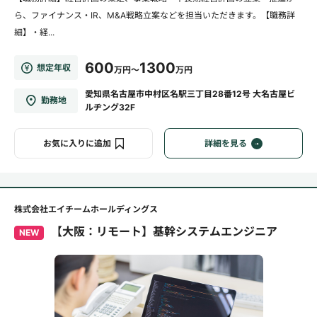
ら、ファイナンス・IR、M&A戦略立案などを担当いただきます。【職務詳
細】・経...
600
1300
想定年収
万円～
万円
愛知県名古屋市中村区名駅三丁目28番12号 大名古屋ビ
勤務地
ルヂング32F
お気に入りに追加
詳細を見る
株式会社エイチームホールディングス
【大阪：リモート】基幹システムエンジニア
NEW