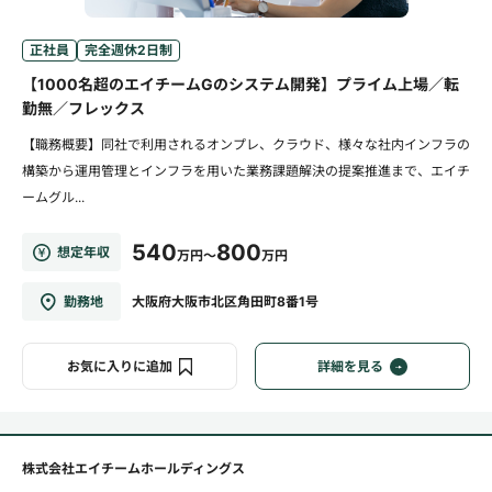
正社員
完全週休2日制
【1000名超のエイチームGのシステム開発】プライム上場／転
勤無／フレックス
【職務概要】同社で利用されるオンプレ、クラウド、様々な社内インフラの
構築から運用管理とインフラを用いた業務課題解決の提案推進まで、エイチ
ームグル...
540
800
想定年収
万円～
万円
勤務地
大阪府大阪市北区角田町8番1号
お気に入りに追加
詳細を見る
株式会社エイチームホールディングス