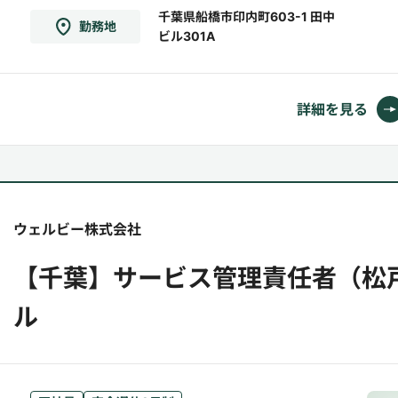
向けた訓練の実施 （パソコン訓練、ビジネスマ
千葉県船橋市印内町603-1 田中
勤務地
ビル301A
ナー、グループワークなどのトレーニング）●
就職活動のサポート（面接への同行、職場配慮
など条件交渉）●就職後...
詳細を見る
ウェルビー株式会社
【千葉】サービス管理責任者（松
ル