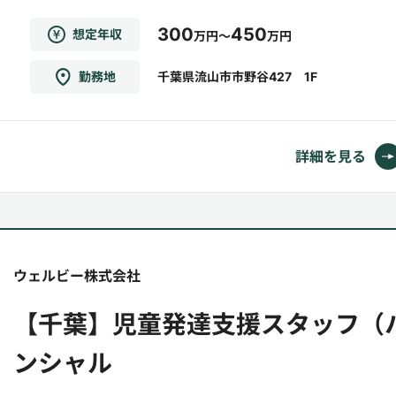
者およびお子さまとの面談、現状のヒアリン
300
450
想定年収
万円～
万円
グ・管理者やチーム内でのミーティングによる
プログラム・個別支援計画の立案・運動（ハイ
勤務地
千葉県流山市市野谷427 1F
ハイ競争、トランポリン等）を通じた身体・体
幹の発達支援・情緒を育むプログラム（紙芝居
等）の実施・プログラム実施...
詳細を見る
ウェルビー株式会社
【千葉】児童発達支援スタッフ（
ンシャル