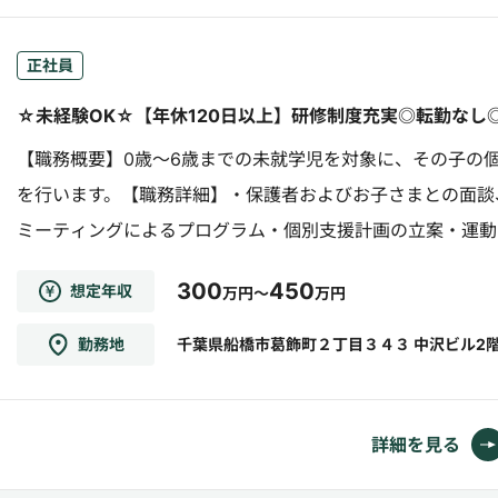
正社員
☆未経験OK☆【年休120日以上】研修制度充実◎転勤なし
【職務概要】0歳～6歳までの未就学児を対象に、その子の
を行います。【職務詳細】・保護者およびお子さまとの面談
ミーティングによるプログラム・個別支援計画の立案・運動
身体・体幹の発達支援・情緒を育むプログラム（紙芝居等）の
300
450
想定年収
万円～
万円
勤務地
千葉県船橋市葛飾町２丁目３４３ 中沢ビル2
詳細を見る