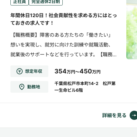
正社員
完全週休2日制
年間休日120日！社会貢献性を求める方にはとっ
ておきの求人です！
【職務概要】障害のある方たちの「働きたい」
想いを実現し、就労に向けた訓練や就職活動、
就業後のサポートなどを行っています。【職務
詳細】●利用者の要望をヒアリング●希望・適
354
450
想定年収
万円～
万円
性に合わせた支援計画の立案・進捗管理●就労
に向けた訓練の実施 （パソコン訓練、ビジネス
千葉県松戸市本町14-2 松戸第
勤務地
一生命ビル6階
マナー、グループワークなどのトレーニング）
●就職活動のサポート（面接への同行、職場配
慮など条件交渉）●就職...
詳細を見る