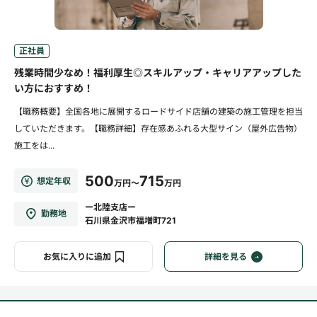
正社員
残業時間少なめ！福利厚生◎スキルアップ・キャリアアップした
い方におすすめ！
【職務概要】全国各地に展開するロードサイド店舗の建築の施工管理を担当
していただきます。【職務詳細】存在感あふれる大型サイン（屋外広告物）
施工をは...
500
715
想定年収
万円～
万円
ー北陸支店ー
勤務地
石川県金沢市福増町721
お気に入りに追加
詳細を見る