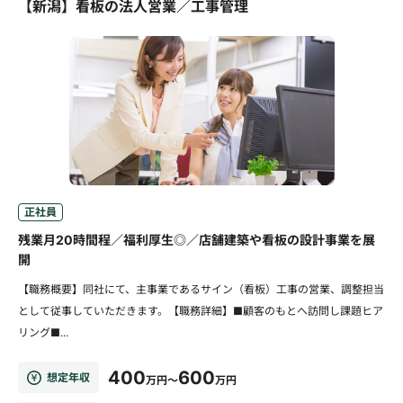
【新潟】看板の法人営業／工事管理
正社員
残業月20時間程／福利厚生◎／店舗建築や看板の設計事業を展
開
【職務概要】同社にて、主事業であるサイン（看板）工事の営業、調整担当
として従事していただきます。【職務詳細】■顧客のもとへ訪問し課題ヒア
リング■...
400
600
想定年収
万円～
万円