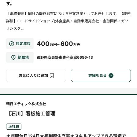
す。
【職務概要】同社の既存顧客における提案営業としてお任せします。【職務
詳細】ロードサイドショップ(外食産業・自動車販売会社・金融関係・ガソ
リンスタ...
400
600
想定年収
万円～
万円
勤務地
長野県安曇野市豊科高家6656-13
お気に入りに追加
詳細を見る
朝日エティック株式会社
【石川】看板施工管理
正社員
★年間休日124日★福利厚生充実★スキルアップできる環境で