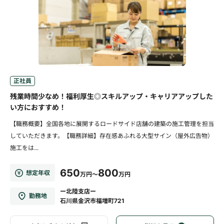
正社員
残業時間少なめ！福利厚生◎スキルアップ・キャリアアップした
い方におすすめ！
【職務概要】全国各地に展開するロードサイド店舗の建築の施工管理を担当
していただきます。【職務詳細】存在感あふれる大型サイン（屋外広告物）
施工をは...
650
800
想定年収
万円～
万円
ー北陸支店ー
勤務地
石川県金沢市福増町721