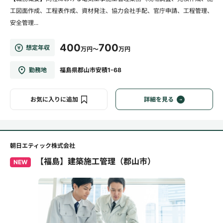
工図面作成、工程表作成、資材発注、協力会社手配、官庁申請、工程管理、
安全管理...
400
700
想定年収
万円～
万円
勤務地
福島県郡山市安積1-68
お気に入りに追加
詳細を見る
朝日エティック株式会社
【福島】建築施工管理（郡山市）
NEW