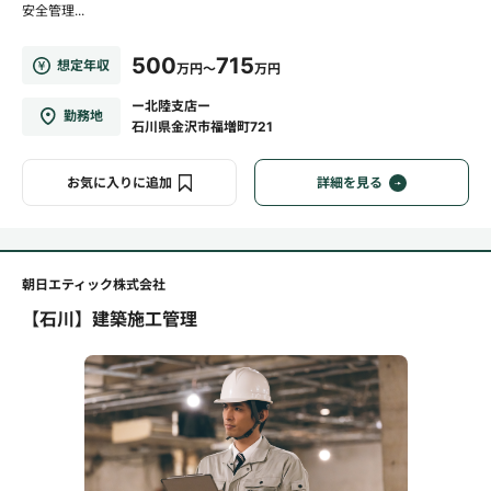
安全管理...
500
715
想定年収
万円～
万円
ー北陸支店ー
勤務地
石川県金沢市福増町721
お気に入りに追加
詳細を見る
朝日エティック株式会社
【石川】建築施工管理