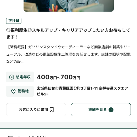
正社員
◎福利厚生◎スキルアップ・キャリアアップしたい方お待ちして
ます！
【職務概要】ガソリンスタンドやカーディーラーなど商業店舗の新築やリニ
ューアル、改造などの電気設備施工管理をお任せします。店舗の照明や配電
などの設...
400
700
想定年収
万円～
万円
宮城県仙台市青葉区国分町3丁目1-11 定禅寺通スクエア
勤務地
ビル2F
お気に入りに追加
詳細を見る