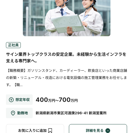
正社員
サイン業界トップクラスの安定企業。未経験から生活インフラを
支える専門家へ。
【職務概要】ガソリンスタンド、カーディーラー、飲食店といった商業店舗
の新築・リニューアル・改造における電気設備の施工管理業務をお任せしま
す。【職...
400
700
想定年収
万円～
万円
勤務地
新潟県新潟市東区河渡庚296-41 新潟営業所
お気に入りに追加
詳細を見る