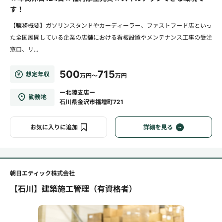
す！
【職務概要】ガソリンスタンドやカーディーラー、ファストフード店といっ
た全国展開している企業の店舗における看板設置やメンテナンス工事の受注
窓口、リ...
500
715
想定年収
万円～
万円
ー北陸支店ー
勤務地
石川県金沢市福増町721
お気に入りに追加
詳細を見る
朝日エティック株式会社
【石川】建築施工管理（有資格者）