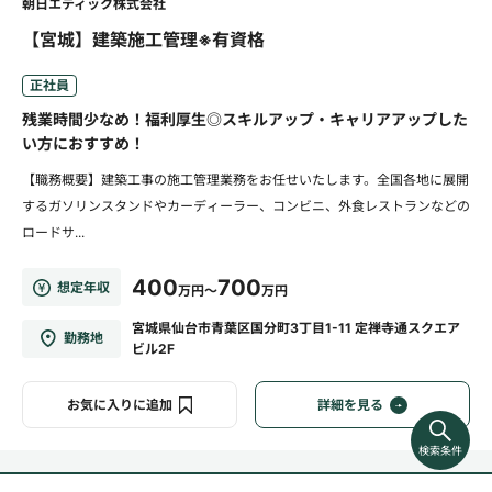
朝日エティック株式会社
【宮城】建築施工管理※有資格
正社員
残業時間少なめ！福利厚生◎スキルアップ・キャリアアップした
い方におすすめ！
【職務概要】建築工事の施工管理業務をお任せいたします。全国各地に展開
するガソリンスタンドやカーディーラー、コンビニ、外食レストランなどの
ロードサ...
400
700
想定年収
万円～
万円
宮城県仙台市青葉区国分町3丁目1-11 定禅寺通スクエア
勤務地
ビル2F
お気に入りに追加
詳細を見る
検索条件