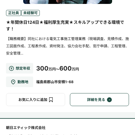
正社員
未経験可
★年間休日124日★福利厚生充実★スキルアップできる環境で
す！
【職務概要】同社における電気工事施工管理業務（現場調査、見積作成、施
工図面作成、工程表作成、資材発注、協力会社手配、官庁申請、工程管理、
安全管理...
300
600
想定年収
万円～
万円
勤務地
福島県郡山市安積1-68
お気に入りに追加
詳細を見る
朝日エティック株式会社