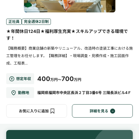
正社員
完全週休2日制
★年間休日124日★福利厚生充実★スキルアップできる環境で
す！
【職務概要】商業店舗の新築やリニューアル、改造時の塗装工事における施
工管理をお任せします。【職務詳細】・現場調査・見積作成・施工図面作
成、工程表...
400
700
想定年収
万円～
万円
勤務地
福岡県福岡市中央区長浜２丁目3番6号 三陽長浜ビル4Ｆ
お気に入りに追加
詳細を見る