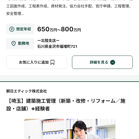
工図面作成、工程表作成、資材発注、協力会社手配、官庁申請、工程管理、
安全管理...
650
800
想定年収
万円～
万円
ー北陸支店ー
勤務地
石川県金沢市福増町721
お気に入りに追加
詳細を見る
朝日エティック株式会社
【埼玉】建築施工管理（新築・改修・リフォーム／施
設・店舗）※経験者