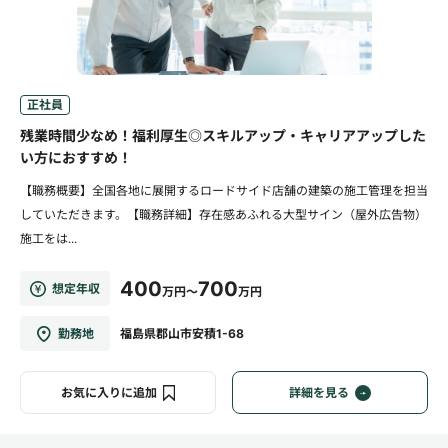
正社員
残業時間少なめ！福利厚生◎スキルアップ・キャリアアップした
い方におすすめ！
【職務概要】全国各地に展開するロードサイド店舗の建築の施工管理を担当
していただきます。【職務詳細】存在感あふれる大型サイン（屋外広告物）
施工をは...
400
700
想定年収
万円～
万円
勤務地
福島県郡山市安積1-68
お気に入りに追加
詳細を見る