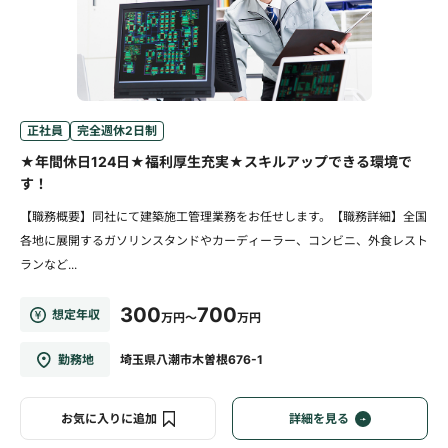
正社員
完全週休2日制
★年間休日124日★福利厚生充実★スキルアップできる環境で
す！
【職務概要】同社にて建築施工管理業務をお任せします。【職務詳細】全国
各地に展開するガソリンスタンドやカーディーラー、コンビニ、外食レスト
ランなど...
300
700
想定年収
万円～
万円
勤務地
埼玉県八潮市木曽根676-1
お気に入りに追加
詳細を見る