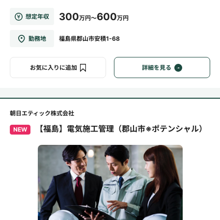
300
600
想定年収
万円～
万円
勤務地
福島県郡山市安積1-68
お気に入りに追加
詳細を見る
朝日エティック株式会社
【福島】電気施工管理（郡山市※ポテンシャル）
NEW