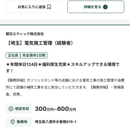
お気に入りに追加
詳細を見る
朝日エティック株式会社
【埼玉】電気施工管理（経験者）
正社員
完全週休2日制
★年間休日124日★福利厚生充実★スキルアップできる環境で
す！
【職務詳細】ガソリンスタンド等の店舗における電気工事の施工管理や油槽
所にて設備の補修工事を主に担当していただきます。【職務詳細】・現場調
査、見積...
300
600
想定年収
万円～
万円
勤務地
埼玉県八潮市木曽根676-1