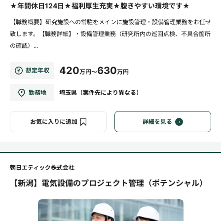
★年間休日124日★福利厚生充実★腹きやすい環境です★
【職務概要】研究施設への常駐をメインに施設管理・設備管理業務をお任せ
致します。【職務詳細】・設備管理業務（研究所内の巡回点検、不具合箇所
の確認）...
420
630
想定年収
万円～
万円
勤務地
埼玉県（案件先により異なる）
お気に入りに追加
詳細を見る
朝日エティック株式会社
【新潟】電気設備のプロジェクト管理（ポテンシャル）