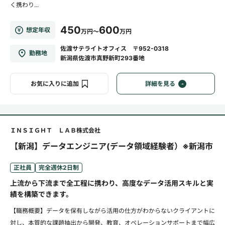
く携わり...
450
600
想定年収
万円～
万円
佐渡サテライトオフィス 〒952-0318
勤務地
新潟県佐渡市真野新町293番地
お気に入りに追加
詳細を見る
ＩＮＳＩＧＨＴ ＬＡＢ株式会社
【新潟】データエンジニア(データ領域経験者）※新潟市
正社員
完全週休2日制
上流から下流まで全工程に携わり、高度なデータ活用スキルと実
績を構築できます。
【職務概要】データを保有しながら活用の仕方がわからないクライアントに
対し、本質的な課題抽出から開発、教育、オペレーションサポートまで幅広