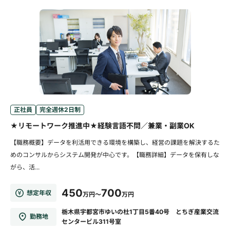
正社員
完全週休2日制
★リモートワーク推進中★経験言語不問／兼業・副業OK
【職務概要】データを利活用できる環境を構築し、経営の課題を解決するた
めのコンサルからシステム開発が中心です。【職務詳細】データを保有しな
がら、活...
450
700
想定年収
万円～
万円
栃木県宇都宮市ゆいの杜1丁目5番40号 とちぎ産業交流
勤務地
センタービル311号室