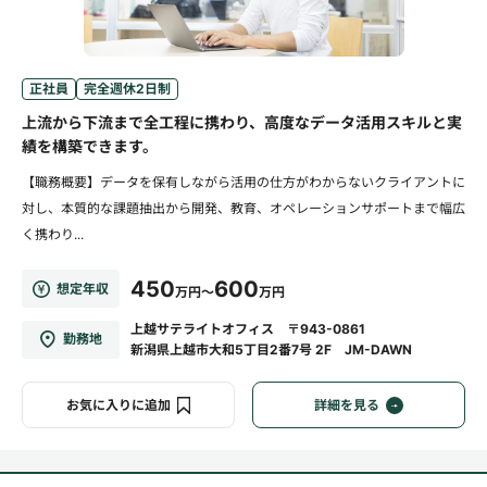
正社員
完全週休2日制
上流から下流まで全工程に携わり、高度なデータ活用スキルと実
績を構築できます。
【職務概要】データを保有しながら活用の仕方がわからないクライアントに
対し、本質的な課題抽出から開発、教育、オペレーションサポートまで幅広
く携わり...
450
600
想定年収
万円～
万円
上越サテライトオフィス 〒943-0861
勤務地
新潟県上越市大和5丁目2番7号 2F JM-DAWN
お気に入りに追加
詳細を見る