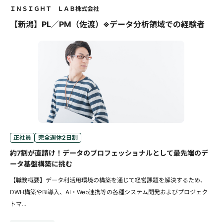
ＩＮＳＩＧＨＴ ＬＡＢ株式会社
【新潟】PL／PM（佐渡）※データ分析領域での経験者
正社員
完全週休2日制
約7割が直請け！データのプロフェッショナルとして最先端のデ
ータ基盤構築に挑む
【職務概要】データ利活用環境の構築を通じて経営課題を解決するため、
DWH構築やBI導入、AI・Web連携等の各種システム開発およびプロジェク
トマ...