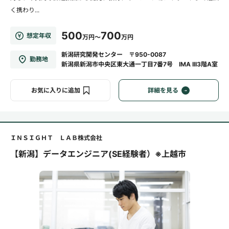
く携わり...
500
700
想定年収
万円～
万円
新潟研究開発センター 〒950-0087
勤務地
新潟県新潟市中央区東大通一丁目7番7号 IMA III3階A室
お気に入りに追加
詳細を見る
ＩＮＳＩＧＨＴ ＬＡＢ株式会社
【新潟】データエンジニア(SE経験者）※上越市