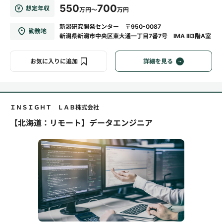
550
700
想定年収
万円～
万円
新潟研究開発センター 〒950-0087
勤務地
新潟県新潟市中央区東大通一丁目7番7号 IMA III3階A室
お気に入りに追加
詳細を見る
ＩＮＳＩＧＨＴ ＬＡＢ株式会社
【北海道：リモート】データエンジニア