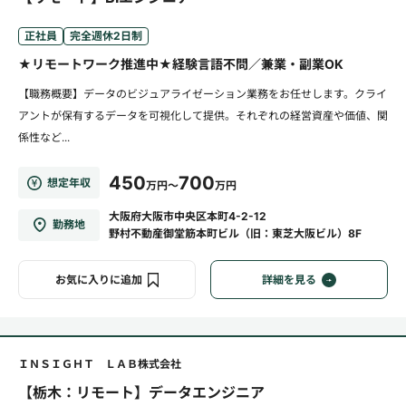
正社員
完全週休2日制
★リモートワーク推進中★経験言語不問／兼業・副業OK
【職務概要】データのビジュアライゼーション業務をお任せします。クライ
アントが保有するデータを可視化して提供。それぞれの経営資産や価値、関
係性など...
450
700
想定年収
万円～
万円
大阪府大阪市中央区本町4-2-12
勤務地
野村不動産御堂筋本町ビル（旧：東芝大阪ビル）8F
お気に入りに追加
詳細を見る
ＩＮＳＩＧＨＴ ＬＡＢ株式会社
【栃木：リモート】データエンジニア