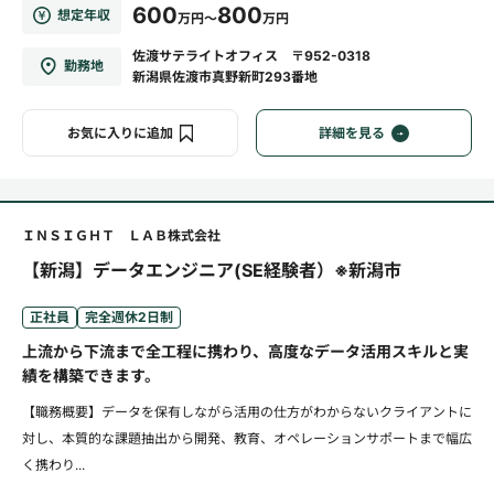
600
800
想定年収
万円～
万円
佐渡サテライトオフィス 〒952-0318
勤務地
新潟県佐渡市真野新町293番地
お気に入りに追加
詳細を見る
ＩＮＳＩＧＨＴ ＬＡＢ株式会社
【新潟】データエンジニア(SE経験者）※新潟市
正社員
完全週休2日制
上流から下流まで全工程に携わり、高度なデータ活用スキルと実
績を構築できます。
【職務概要】データを保有しながら活用の仕方がわからないクライアントに
対し、本質的な課題抽出から開発、教育、オペレーションサポートまで幅広
く携わり...