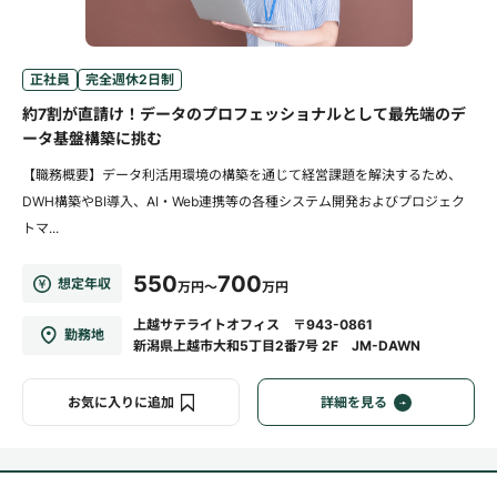
正社員
完全週休2日制
約7割が直請け！データのプロフェッショナルとして最先端のデ
ータ基盤構築に挑む
【職務概要】データ利活用環境の構築を通じて経営課題を解決するため、
DWH構築やBI導入、AI・Web連携等の各種システム開発およびプロジェク
トマ...
550
700
想定年収
万円～
万円
上越サテライトオフィス 〒943-0861
勤務地
新潟県上越市大和5丁目2番7号 2F JM-DAWN
お気に入りに追加
詳細を見る