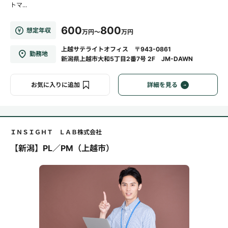
トマ...
600
800
想定年収
万円～
万円
上越サテライトオフィス 〒943-0861
勤務地
新潟県上越市大和5丁目2番7号 2F JM-DAWN
お気に入りに追加
詳細を見る
ＩＮＳＩＧＨＴ ＬＡＢ株式会社
【新潟】PL／PM（上越市）