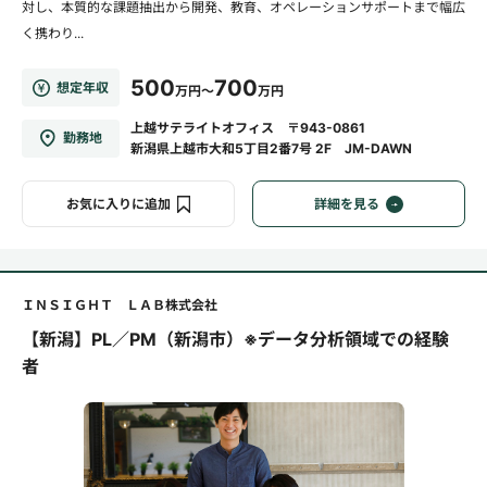
対し、本質的な課題抽出から開発、教育、オペレーションサポートまで幅広
く携わり...
500
700
想定年収
万円～
万円
上越サテライトオフィス 〒943-0861
勤務地
新潟県上越市大和5丁目2番7号 2F JM-DAWN
お気に入りに追加
詳細を見る
ＩＮＳＩＧＨＴ ＬＡＢ株式会社
【新潟】PL／PM（新潟市）※データ分析領域での経験
者