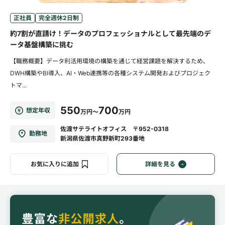
正社員
完全週休2日制
約7割が直請け！データのプロフェッショナルとして最先端のデ
ータ基盤構築に挑む
【職務概要】データ利活用環境の構築を通じて経営課題を解決するため、
DWH構築やBI導入、AI・Web連携等の各種システム開発およびプロジェク
トマ...
550
700
想定年収
万円～
万円
佐渡サテライトオフィス 〒952-0318
勤務地
新潟県佐渡市真野新町293番地
お気に入りに追加
詳細を見る