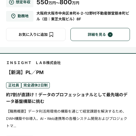
550
800
想定年収
万円～
万円
大阪府大阪市中央区本町4-2-12野村不動産御堂筋本町ビ
勤務地
ル（旧：東芝大阪ビル）8F
お気に入りに追加
詳細を見る
ＩＮＳＩＧＨＴ ＬＡＢ株式会社
【新潟】PL／PM
正社員
完全週休2日制
約7割が直請け！データのプロフェッショナルとして最先端のデ
ータ基盤構築に挑む
【職務概要】データ利活用環境の構築を通じて経営課題を解決するため、
DWH構築やBI導入、AI・Web連携等の各種システム開発およびプロジェク
トマ...