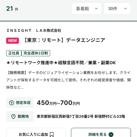
21
件
ＩＮＳＩＧＨＴ ＬＡＢ株式会社
【東京：リモート】データエンジニア
NEW
正社員
完全週休2日制
★リモートワーク推進中★経験言語不問／兼業・副業OK
【職務概要】データのビジュアライゼーション業務をお任せします。クライ
アントが保有するデータを可視化して提供。それぞれの経営資産や価値、関
係性など...
450
700
想定年収
万円～
万円
勤務地
東京都新宿区西新宿1丁目26番2号 新宿野村ビル33階
お気に入りに追加
詳細を見る