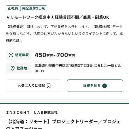
正社員
完全週休2日制
★リモートワーク推進中★経験言語不問／兼業・副業OK
【職務概要】同社において、下記業務をお任せします。【職務詳細】データ
を保有しながら、活用の仕方がわからないというクライアントに向けて、本
質的な課...
450
700
想定年収
万円～
万円
北海道札幌市中央区北1条西3丁目3番 ばらと北一条ビル
勤務地
9F-11
お気に入りに追加
詳細を見る
ＩＮＳＩＧＨＴ ＬＡＢ株式会社
【北海道：リモート】プロジェクトリーダー／プロジェ
クトマネージャー