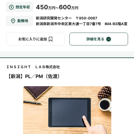
450
600
想定年収
万円～
万円
新潟研究開発センター 〒950-0087
勤務地
新潟県新潟市中央区東大通一丁目7番7号 IMA III3階A室
お気に入りに追加
詳細を見る
ＩＮＳＩＧＨＴ ＬＡＢ株式会社
【新潟】PL／PM（佐渡）