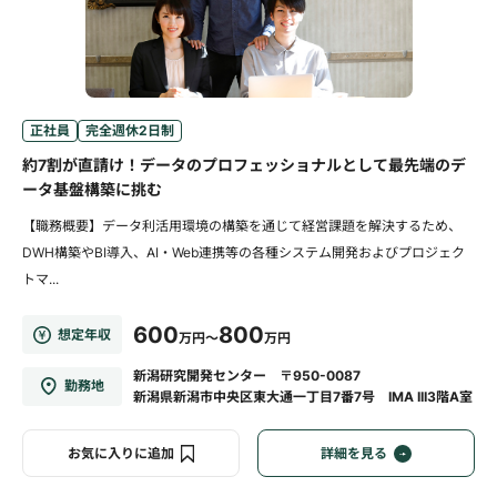
正社員
完全週休2日制
約7割が直請け！データのプロフェッショナルとして最先端のデ
ータ基盤構築に挑む
【職務概要】データ利活用環境の構築を通じて経営課題を解決するため、
DWH構築やBI導入、AI・Web連携等の各種システム開発およびプロジェク
トマ...
600
800
想定年収
万円～
万円
新潟研究開発センター 〒950-0087
勤務地
新潟県新潟市中央区東大通一丁目7番7号 IMA III3階A室
お気に入りに追加
詳細を見る