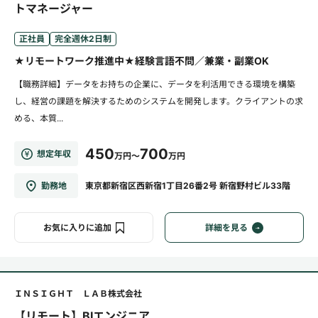
トマネージャー
正社員
完全週休2日制
★リモートワーク推進中★経験言語不問／兼業・副業OK
【職務詳細】データをお持ちの企業に、データを利活用できる環境を構築
し、経営の課題を解決するためのシステムを開発します。クライアントの求
める、本質...
450
700
想定年収
万円～
万円
勤務地
東京都新宿区西新宿1丁目26番2号 新宿野村ビル33階
お気に入りに追加
詳細を見る
ＩＮＳＩＧＨＴ ＬＡＢ株式会社
【リモート】BIエンジニア