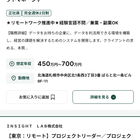
正社員
完全週休2日制
★リモートワーク推進中★経験言語不問／兼業・副業OK
【職務詳細】データをお持ちの企業に、データを利活用できる環境を構築
し、経営の課題を解決するためのシステムを開発します。クライアントの求
める、本質...
450
700
想定年収
万円～
万円
北海道札幌市中央区北1条西3丁目3番 ばらと北一条ビル
勤務地
9F-11
お気に入りに追加
詳細を見る
ＩＮＳＩＧＨＴ ＬＡＢ株式会社
【東京：リモート】プロジェクトリーダー／プロジェク