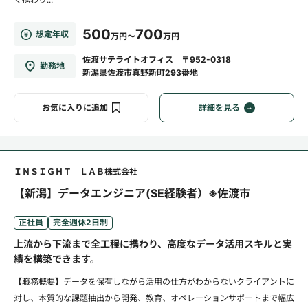
500
700
想定年収
万円～
万円
佐渡サテライトオフィス 〒952-0318
勤務地
新潟県佐渡市真野新町293番地
お気に入りに追加
詳細を見る
ＩＮＳＩＧＨＴ ＬＡＢ株式会社
【新潟】データエンジニア(SE経験者）※佐渡市
正社員
完全週休2日制
上流から下流まで全工程に携わり、高度なデータ活用スキルと実
績を構築できます。
【職務概要】データを保有しながら活用の仕方がわからないクライアントに
対し、本質的な課題抽出から開発、教育、オペレーションサポートまで幅広