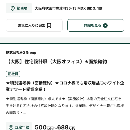
勤務地
大阪府吹田市豊津町35-13 MDX BIDG. 1階
お気に入りに追加
詳細を見る
株式会社AQ Group
【大阪】住宅設計職（大阪オフィス）※面接確約
正社員
★特別選考枠（面接確約）★コロナ禍でも増収増益◎ホワイト企
業アワード受賞企業！
★特別選考枠（面接確約）求人です★【実施設計】木造の完全注文住宅を
手掛ける住宅会社の住宅設計職となります。営業職、デザイナー職がお客様
の間取り・...
500
688
想定年収
万円～
万円