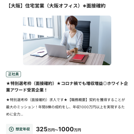
【大阪】住宅営業（大阪オフィス）※面接確約
正社員
★特別選考枠（面接確約）★コロナ禍でも増収増益◎ホワイト企
業アワード受賞企業！
★特別選考枠（面接確約）求人です★【職務概要】契約を獲得することが
最大のミッション！年間8棟の成約をし、年収1000万円以上を実現するた
めに全力...
325
1000
想定年収
万円～
万円