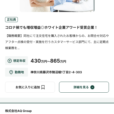
正社員
コロナ禍でも増収増益◎ホワイト企業アワード受賞企業！
【職務概要】同社にて注文住宅を購入されたお客様からの、お問合せ対応や
アフター点検の受付・実施を行うカスタマーサービス部門にて、主に定期点
検業務を...
430
865
想定年収
万円～
万円
勤務地
神奈川県藤沢市鵠沼橘1丁目2-4-303
お気に入りに追加
詳細を見る
株式会社AQ Group