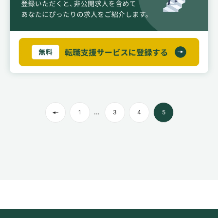
...
1
3
4
5