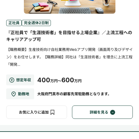
正社員
完全週休2日制
『正社員で「生涯技術者」を目指せる上場企業』／上流工程への
キャリアアップ可
【職務概要】生産技術向け自社業務用Webアプリ開発（画面周り及びデザイ
ン）をお任せします。【職務詳細】同社は「生涯技術者」を理念に上流工程
「開発...
400
600
想定年収
万円～
万円
勤務地
大阪府門真市の顧客先常駐勤務となります。
お気に入りに追加
詳細を見る