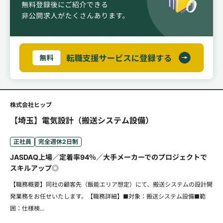
株式会社ヒップ
【埼玉】電気設計（搬送システム設備）
正社員
完全週休2日制
JASDAQ上場／定着率94％／大手メーカーでのプロジェクトで
スキルアップ◎
【職務概要】同社の顧客先（飯能エリア想定）にて、搬送システムの設計開
発業務をお任せいたします。【職務詳細】■対象：搬送システム設備■範
囲：仕様検...