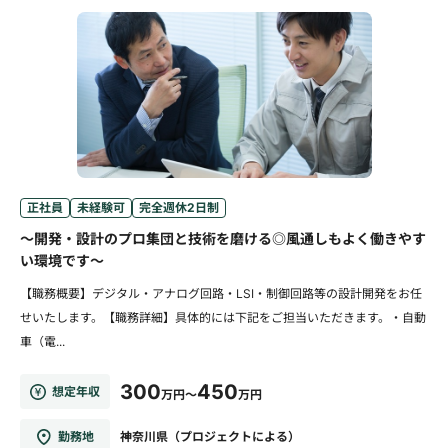
正社員
未経験可
完全週休2日制
～開発・設計のプロ集団と技術を磨ける◎風通しもよく働きやす
い環境です～
【職務概要】デジタル・アナログ回路・LSI・制御回路等の設計開発をお任
せいたします。【職務詳細】具体的には下記をご担当いただきます。・自動
車（電...
300
450
想定年収
万円～
万円
勤務地
神奈川県（プロジェクトによる）