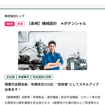
株式会社ヒップ
【長崎】機械設計 ※ポテンシャル
NEW
急募
正社員
未経験可
完全週休2日制
残業代全額支給／年間休日123日／”技術者”としてスキルアップ
出来ます！
【職務概要】自動車・家電製品・通信機器・航空宇宙機器、ロボット等の設
計開発及び解析業務を担当頂きます。※勤務地や仕事内容などご希望等をも