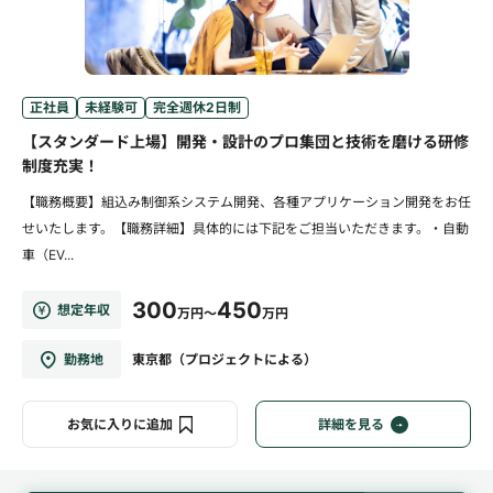
正社員
未経験可
完全週休2日制
【スタンダード上場】開発・設計のプロ集団と技術を磨ける研修
制度充実！
【職務概要】組込み制御系システム開発、各種アプリケーション開発をお任
せいたします。【職務詳細】具体的には下記をご担当いただきます。・自動
車（EV...
300
450
想定年収
万円～
万円
勤務地
東京都（プロジェクトによる）
お気に入りに追加
詳細を見る