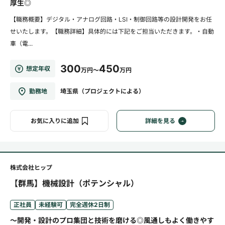
厚生◎
【職務概要】デジタル・アナログ回路・LSI・制御回路等の設計開発をお任
せいたします。【職務詳細】具体的には下記をご担当いただきます。・自動
車（電...
300
450
想定年収
万円～
万円
勤務地
埼玉県（プロジェクトによる）
お気に入りに追加
詳細を見る
株式会社ヒップ
【群馬】機械設計（ポテンシャル）
正社員
未経験可
完全週休2日制
～開発・設計のプロ集団と技術を磨ける◎風通しもよく働きやす