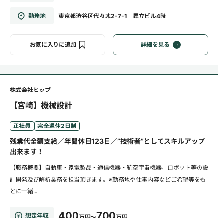
勤務地
東京都渋谷区代々木2-7-1 昇立ビル4階
お気に入りに追加
詳細を見る
株式会社ヒップ
【宮崎】機械設計
正社員
完全週休2日制
残業代全額支給／年間休日123日／”技術者”としてスキルアップ
出来ます！
【職務概要】自動車・家電製品・通信機器・航空宇宙機器、ロボット等の設
計開発及び解析業務を担当頂きます。※勤務地や仕事内容などご希望等をも
とに一緒...
400
700
想定年収
万円～
万円