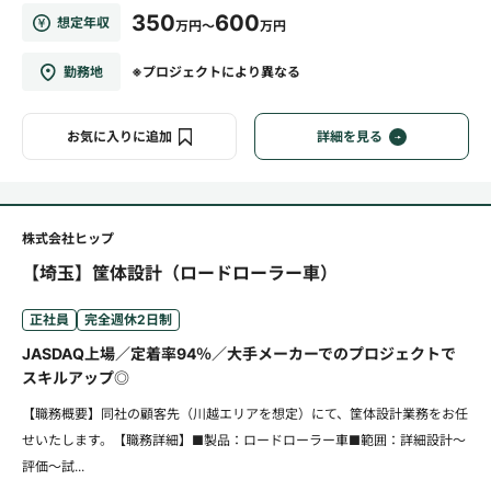
350
600
想定年収
万円～
万円
勤務地
※プロジェクトにより異なる
お気に入りに追加
詳細を見る
株式会社ヒップ
【埼玉】筐体設計（ロードローラー車）
正社員
完全週休2日制
JASDAQ上場／定着率94％／大手メーカーでのプロジェクトで
スキルアップ◎
【職務概要】同社の顧客先（川越エリアを想定）にて、筐体設計業務をお任
せいたします。【職務詳細】■製品：ロードローラー車■範囲：詳細設計～
評価～試...