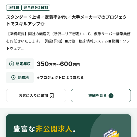
正社員
完全週休2日制
スタンダード上場／定着率94％／大手メーカーでのプロジェク
トでスキルアップ◎
【職務概要】同社の顧客先（所沢エリア想定）にて、仮想サーバー構築業務
をお任せいたします。【職務詳細】■対象：臨床情報システム■範囲：ソフ
トウェア...
350
600
想定年収
万円～
万円
勤務地
※プロジェクトにより異なる
お気に入りに追加
詳細を見る