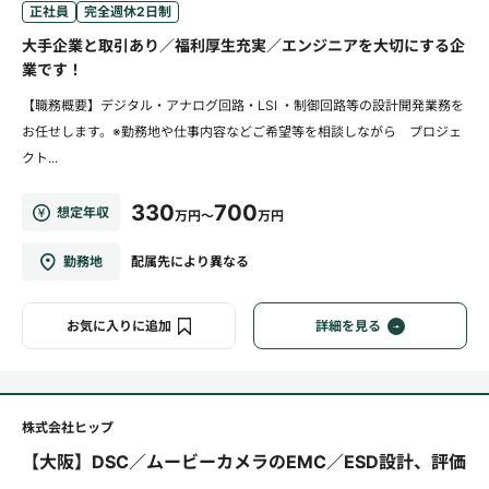
正社員
完全週休2日制
大手企業と取引あり／福利厚生充実／エンジニアを大切にする企
業です！
【職務概要】デジタル・アナログ回路・LSI ・制御回路等の設計開発業務を
お任せします。※勤務地や仕事内容などご希望等を相談しながら プロジェ
クト...
330
700
想定年収
万円～
万円
勤務地
配属先により異なる
お気に入りに追加
詳細を見る
株式会社ヒップ
【大阪】DSC／ムービーカメラのEMC／ESD設計、評価