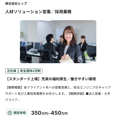
株式会社ヒップ
人材ソリューション営業／採用業務
正社員
完全週休2日制
【スタンダード上場】充実の福利厚生／働きやすい環境
【職務概要】各クライアント先への提案営業と、担当エンジニアのキャリア
サポート及び人事採用業務をお任せします。【職務詳細】■法人営業・大手
クライア...
350
450
想定年収
万円～
万円