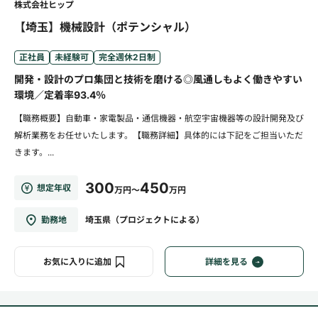
株式会社ヒップ
【埼玉】機械設計（ポテンシャル）
正社員
未経験可
完全週休2日制
開発・設計のプロ集団と技術を磨ける◎風通しもよく働きやすい
環境／定着率93.4％
【職務概要】自動車・家電製品・通信機器・航空宇宙機器等の設計開発及び
解析業務をお任せいたします。【職務詳細】具体的には下記をご担当いただ
きます。...
300
450
想定年収
万円～
万円
勤務地
埼玉県（プロジェクトによる）
お気に入りに追加
詳細を見る