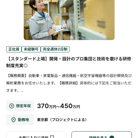
正社員
未経験可
完全週休2日制
【スタンダード上場】開発・設計のプロ集団と技術を磨ける研修
制度充実◎
【職務概要】自動車・家電製品・通信機器・航空宇宙機器等の設計開発及び
解析業務をお任せいたします。【職務詳細】具体的には下記をご担当いただ
きます。...
370
450
想定年収
万円～
万円
勤務地
東京都（プロジェクトによる）
お気に入りに追加
詳細を見る