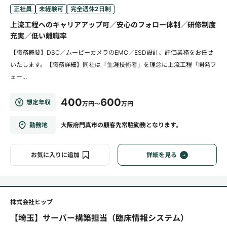
正社員
未経験可
完全週休2日制
上流工程へのキャリアアップ可／安心のフォロー体制／研修制度
充実／低い離職率
【職務概要】DSC／ムービーカメラのEMC／ESD設計、評価業務をお任せ
いたします。【職務詳細】同社は「生涯技術者」を理念に上流工程「開発フ
ェー...
400
600
想定年収
万円～
万円
勤務地
大阪府門真市の顧客先常駐勤務となります。
お気に入りに追加
詳細を見る
株式会社ヒップ
【埼玉】サーバー構築担当（臨床情報システム）