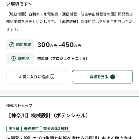
い環境です～
【職務概要】自動車・家電製品・通信機器・航空宇宙機器等の設計開発及び
解析業務をお任せいたします。【職務詳細】具体的には下記をご担当いただ
きます。...
300
450
想定年収
万円～
万円
勤務地
群馬県（プロジェクトによる）
お気に入りに追加
詳細を見る
株式会社ヒップ
【神奈川】機械設計（ポテンシャル）
正社員
未経験可
完全週休2日制
～開発・設計のプロ集団と技術を磨ける◎風通しもよく働きやす