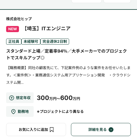
株式会社ヒップ
【埼玉】ITエンジニア
NEW
正社員
未経験可
完全週休2日制
スタンダード上場／定着率94％／大手メーカーでのプロジェク
トでスキルアップ◎
【職務概要】同社の顧客先にて、下記案件例のような案件をお任せいたしま
す。＜案件例＞・業務通信システム用アプリケーション開発 ・クラウドシ
ステム開...
300
600
想定年収
万円～
万円
勤務地
※プロジェクトにより異なる
お気に入りに追加
詳細を見る