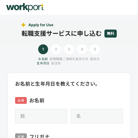
Apply for Use
転職支援サービスに申し込む
無料
1
2
3
4
5
お名前
経験職種
ご連絡先
面談方法
面談日
生年月日
居住地
お名前と生年月日を教えてください。
お名前
必須
フリガナ
任意