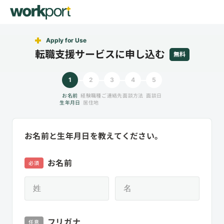
Apply for Use
転職支援サービスに申し込む
無料
1
2
3
4
5
お名前
経験職種
ご連絡先
面談方法
面談日
生年月日
居住地
お名前と生年月日を教えてください。
お名前
必須
フリガナ
任意