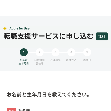
Apply for Use
転職支援サービスに申し込む
無料
1
2
3
4
5
お名前
経験職種
ご連絡先
面談方法
面談日
生年月日
居住地
お名前と生年月日を教えてください。
お名前
必須