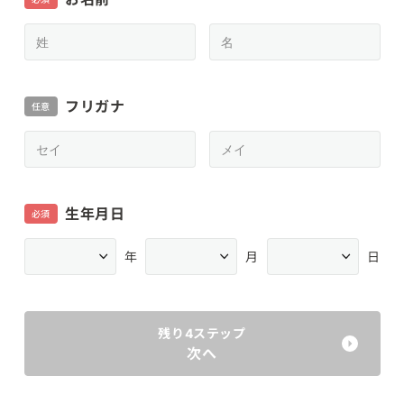
フリガナ
任意
生年月日
必須
年
月
日
残り4ステップ
次へ