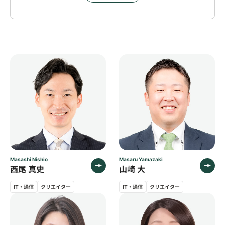
したが、強いて挙げると、eコンシェルが少し
す。
使いづらかったです。
求人のソートや、感想の一時保存ができるよう
2. 迅速なご対応と先回りしたご提案
になると、より使いやすいツールになると思い
常にレスポンスが早く、こちらが連絡を待つこ
ます。
とはほとんどございませんでした。
希望勤務地の求人だけでなく、地理的に近接し
たエリアの求人までご提案いただくなど、
次に必要な情報を前もってご準備くださったこ
とで、在職中の限られた時間でも効率的に転職
活動を進めることができました。
3. 手厚い面接対策
基礎的な内容から、私の経歴に合わせた質疑応
Masashi Nishio
Masaru Yamazaki
西尾 真史
山崎 大
答の練習まで丁寧にご対応いただきました。
多くの質問を想定して準備してくださったおか
IT・通信
クリエイター
IT・通信
クリエイター
げで、本番では落ち着いて自己アピールするこ
とができました。