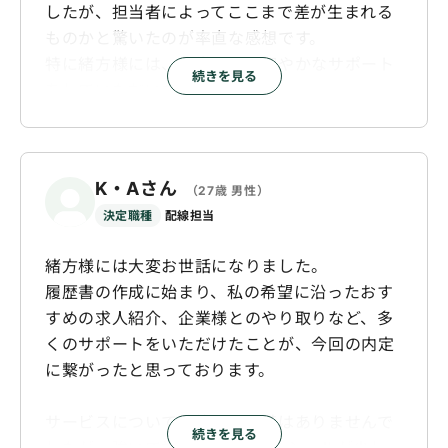
したが、担当者によってここまで差が生まれる
た。
ものかと驚いたのが率直な感想です。
特に緒方様には、非常にきめ細やかなサポート
また、全体として迅速なご対応にも大変助けら
続きを見る
をしていただいた結果、
れました。
初回面談から約2週間という短期間で内定を獲
気になった点を企業担当様へご確認いただいた
得できたものと感じております。
際も、ご返信が非常に早く、効率よく選考対策
一貫して素晴らしいご対応をいただきました
を進めることができました。
K・Aさん
（27歳 男性）
が、特に良かったと感じるのは以下の3点で
そうしたご対応を通して緒方様への信頼がより
決定職種
配線担当
す。
一層深まり、ワークポート様で就職先を決めた
いと思っている最中に
緒方様には大変お世話になりました。
1. 履歴書・職務経歴書の丁寧な添削
このようなご縁があったことを大変嬉しく思い
履歴書の作成に始まり、私の希望に沿ったおす
転職経験があったため書類には問題ないと考え
ます。
すめの求人紹介、企業様とのやり取りなど、多
ておりましたが、緒方様は細部にわたりご助言
くのサポートをいただけたことが、今回の内定
くださいました。
に繋がったと思っております。
内容の記載順序や強調すべき点など、見落とし
がちなポイントを的確にご指摘いただき、書類
サービスについて特筆する不満はありませんで
選考通過率の向上につながったと感じておりま
続きを見る