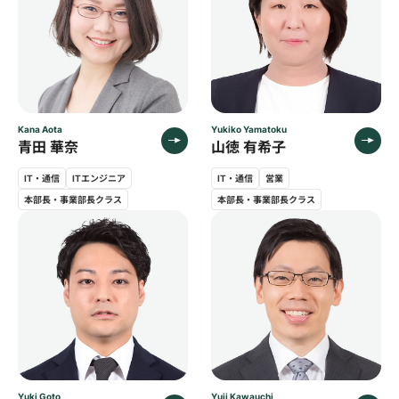
Kana Aota
Yukiko Yamatoku
青田 華奈
山徳 有希子
IT・通信
ITエンジニア
IT・通信
営業
本部長・事業部長クラス
本部長・事業部長クラス
Yuki Goto
Yuji Kawauchi