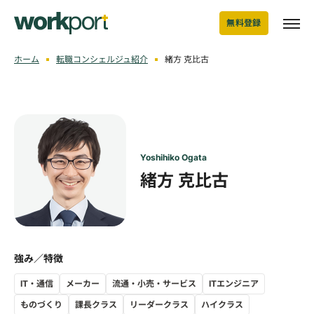
無料登録
ホーム
転職コンシェルジュ紹介
緒方 克比古
Yoshihiko Ogata
緒方 克比古
強み／特徴
IT・通信
メーカー
流通・小売・サービス
ITエンジニア
ものづくり
課長クラス
リーダークラス
ハイクラス