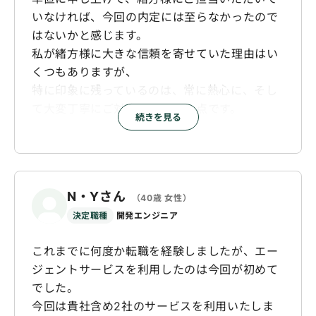
いなければ、今回の内定には至らなかったので
はないかと感じます。
私が緒方様に大きな信頼を寄せていた理由はい
くつもありますが、
特に印象に残っているのは、常に熱心に、そし
て大変丁寧にご対応いただいた点です。
続きを見る
他のエージェント様とお話しする機会もありま
したが、面談時間が限られていたり、求人紹介
が中心となることも多く、
N・Yさん
（40歳 女性）
自分の状況や気持ちの変化まで丁寧に汲み取っ
決定職種
開発エンジニア
ていただくことが難しい場面もありました。
そのような中で、緒方様は多くの時間をかけ
これまでに何度か転職を経験しましたが、エー
て、常に親身にお話を聞いてくださいました。
ジェントサービスを利用したのは今回が初めて
また、ワークポート様経由ではない自己応募の
でした。
選考についても、危ない橋を渡りそうな場面で
今回は貴社含め2社のサービスを利用いたしま
は、注意喚起をしてくださることもありまし