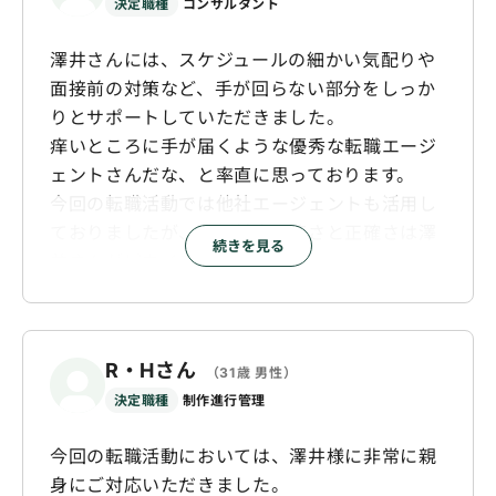
決定職種
コンサルタント
澤井さんには、スケジュールの細かい気配りや
面接前の対策など、手が回らない部分をしっか
りとサポートしていただきました。
痒いところに手が届くような優秀な転職エージ
ェントさんだな、と率直に思っております。
今回の転職活動では他社エージェントも活用し
ておりましたが、各種対応の速さと正確さは澤
続きを見る
井さんがピカイチでした。
本当に色々とご助力いただき、澤井さんには感
謝しております。
R・Hさん
（31歳 男性）
決定職種
制作進行管理
今回の転職活動においては、澤井様に非常に親
身にご対応いただきました。