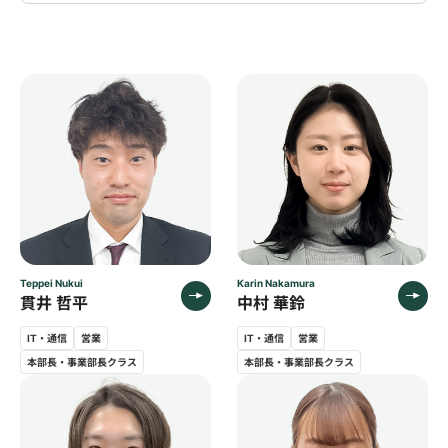
Teppei Nukui
Karin Nakamura
貫井 哲平
中村 華鈴
IT・通信
営業
IT・通信
営業
本部長・事業部長クラス
本部長・事業部長クラス