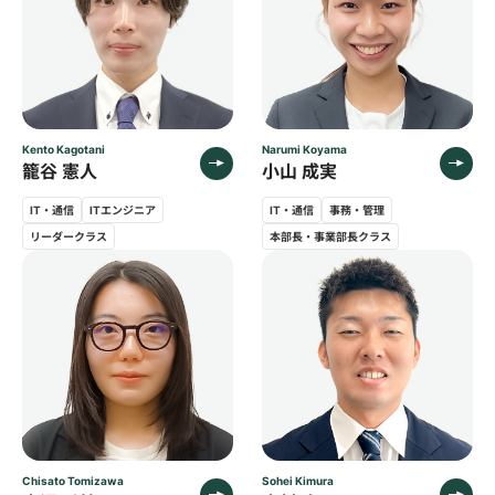
Kento Kagotani
Narumi Koyama
籠谷 憲人
小山 成実
IT・通信
ITエンジニア
IT・通信
事務・管理
リーダークラス
本部長・事業部長クラス
Chisato Tomizawa
Sohei Kimura