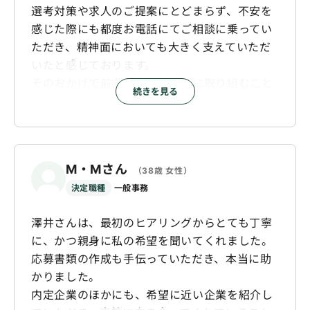
選考対策や求人のご提案にとどまらず、不安を
感じた際にも都度お電話にてご相談に乗ってい
ただき、精神面においても大きく支えていただ
いたと感じております。
そのおかげで前向きに転職活動に取り組むこと
続きを見る
ができ、今回のご縁につながったものと考えて
おります。
また、サービス全体としても、求人のご提案か
ら選考サポートまで一貫して丁寧にご対応いた
M・Mさん
（38歳 女性）
だき、安心して転職活動を進めることができま
決定職種
一般事務
した。
澤井さんは、最初のヒアリングからとても丁寧
に、かつ親身に私の希望を聞いてくれました。
応募書類の作成も手伝っていただき、本当に助
かりました。
内定企業のほかにも、希望に近い企業を紹介し