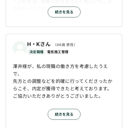
ていただき、真摯に向き合ってくれていること
が伝わってきました。
続きを見る
また、選考が進むにつれて生じる些細な質問に
もきちんと答えてくれました。
転職活動に不慣れな私を助けてくれた、という
印象がとても強くあります。
H・Kさん
（46歳 男性）
決定職種
電気施工管理
澤井様が、私の現職の働き方を考慮したうえ
で、
先方との調整などを的確に行ってくださったか
らこそ、内定が獲得できたと考えております。
ご協力いただきありがとうございました。
続きを見る