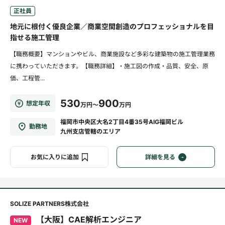
正社員
地元に根付く優良企業／商業空間創造のプロフェッショナルを目
指せる施工管理
【職務概要】マンションやビル、商業施設など多彩な建築物の施工管理業務
に携わっていただきます。【職務詳細】・施工図の作成・品質、安全、原
価、工程管...
530
900
想定年収
万円～
万円
福岡市中央区大名2丁目4番35号AIG福岡ビル
勤務地
九州支店管轄のエリア
お気に入りに追加
詳細を見る
SOLIZE PARTNERS株式会社
【大阪】CAE解析エンジニア
NEW