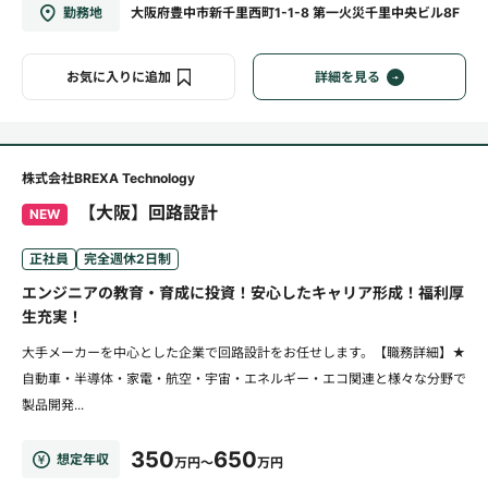
勤務地
大阪府豊中市新千里西町1-1-8 第一火災千里中央ビル8F
お気に入りに追加
詳細を見る
株式会社BREXA Technology
【大阪】回路設計
NEW
正社員
完全週休2日制
エンジニアの教育・育成に投資！安心したキャリア形成！福利厚
生充実！
大手メーカーを中心とした企業で回路設計をお任せします。【職務詳細】★
自動車・半導体・家電・航空・宇宙・エネルギー・エコ関連と様々な分野で
製品開発...
350
650
想定年収
万円～
万円