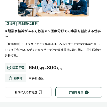
正社員
完全週休2日制
※起業家精神がある方歓迎※～医療分野での事業を創出する仕事
～
【職務概要】ライフサイエンス事業部は、ヘルスケアの領域で事業の創出、
および子会社NCメディカルリサーチ社の事業運営に取り組み、再生医療の
分野で事...
650
800
想定年収
万円～
万円
勤務地
東京都 港区
お気に入りに追加
詳細を見る