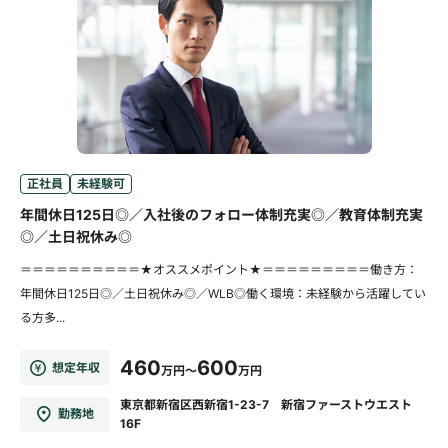
正社員
未経験可
年間休日125日◎／入社後のフォロー体制充実◎／教育体制充実
◎／土日祝休み◎
＝＝＝＝＝＝＝＝＝＝★オススメポイント★＝＝＝＝＝＝＝＝＝働き方：
年間休日125日◎／土日祝休み◎／WLB◎働く環境：未経験から活躍してい
る方多...
460
600
想定年収
万円～
万円
東京都新宿区西新宿1-23-7 新宿ファーストウエスト
勤務地
16F