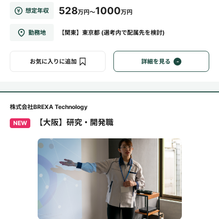
528
1000
想定年収
万円～
万円
勤務地
【関東】東京都 (選考内で配属先を検討)
お気に入りに追加
詳細を見る
株式会社BREXA Technology
【大阪】研究・開発職
NEW