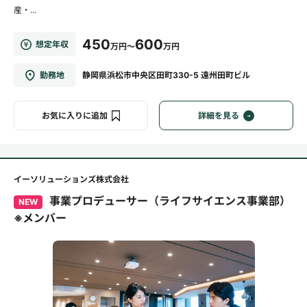
産・...
450
600
想定年収
万円～
万円
勤務地
静岡県浜松市中央区田町330-5 遠州田町ビル
お気に入りに追加
詳細を見る
イーソリューションズ株式会社
事業プロデューサー（ライフサイエンス事業部）
NEW
※メンバー