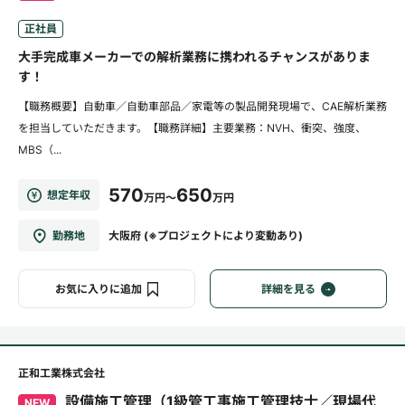
正社員
大手完成車メーカーでの解析業務に携われるチャンスがありま
す！
【職務概要】自動車／自動車部品／家電等の製品開発現場で、CAE解析業務
を担当していただきます。【職務詳細】主要業務：NVH、衝突、強度、
MBS（...
570
650
想定年収
万円～
万円
勤務地
大阪府 (※プロジェクトにより変動あり)
お気に入りに追加
詳細を見る
正和工業株式会社
設備施工管理（1級管工事施工管理技士／現場代
NEW