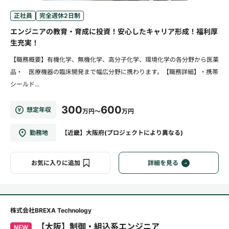
正社員
完全週休2日制
エンジニアの教育・育成に投資！安心したキャリア形成！福利厚
生充実！
【職務概要】有機化学、無機化学、高分子化学、環境化学の各分野から医薬
品・ 医療機器の臨床開発まで幅広分野に携わります。【職務詳細】・携帯
シールド...
300
600
想定年収
万円～
万円
勤務地
【近畿】大阪府(プロジェクトにより異なる)
お気に入りに追加
詳細を見る
株式会社BREXA Technology
【大阪】制御・組込系エンジニア
NEW