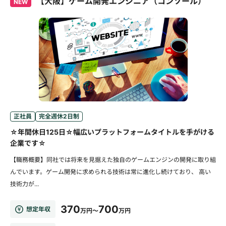
【大阪】ゲーム開発エンジニア（コンソール）
NEW
正社員
完全週休2日制
☆年間休日125日☆幅広いプラットフォームタイトルを手がける
企業です☆
【職務概要】同社では将来を見据えた独自のゲームエンジンの開発に取り組
んでいます。ゲーム開発に求められる技術は常に進化し続けており、 高い
技術力が...
370
700
想定年収
万円～
万円