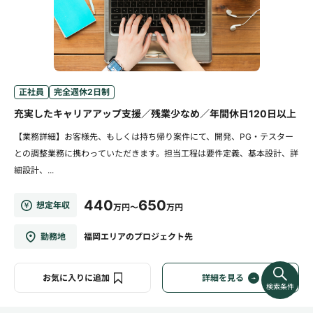
正社員
完全週休2日制
充実したキャリアアップ支援／残業少なめ／年間休日120日以上
【業務詳細】お客様先、もしくは持ち帰り案件にて、開発、PG・テスター
との調整業務に携わっていただきます。担当工程は要件定義、基本設計、詳
細設計、...
440
650
想定年収
万円～
万円
勤務地
福岡エリアのプロジェクト先
お気に入りに追加
詳細を見る
検索条件