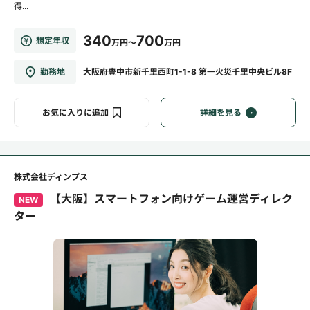
得...
340
700
想定年収
万円～
万円
勤務地
大阪府豊中市新千里西町1-1-8 第一火災千里中央ビル8F
お気に入りに追加
詳細を見る
株式会社ディンプス
【大阪】スマートフォン向けゲーム運営ディレク
NEW
ター