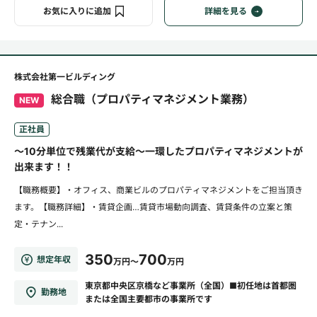
お気に入りに追加
詳細を見る
株式会社第一ビルディング
総合職（プロパティマネジメント業務）
NEW
正社員
～10分単位で残業代が支給～一環したプロパティマネジメントが
出来ます！！
【職務概要】・オフィス、商業ビルのプロパティマネジメントをご担当頂き
ます。【職務詳細】・賃貸企画…賃貸市場動向調査、賃貸条件の立案と策
定・テナン...
350
700
想定年収
万円～
万円
東京都中央区京橋など事業所（全国）■初任地は首都圏
勤務地
または全国主要都市の事業所です