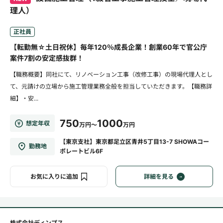
理人）
正社員
【転勤無☆土日祝休】毎年120％成長企業！創業60年で官公庁
案件7割の安定感抜群！
【職務概要】同社にて、リノベーション工事（改修工事）の現場代理人とし
て、元請けの立場から施工管理業務全般を担当していただきます。【職務詳
細】・安...
750
1000
想定年収
万円～
万円
【東京支社】東京都足立区青井5丁目13-7 SHOWAコー
勤務地
ポレートビル6F
お気に入りに追加
詳細を見る
株式会社ディンプス