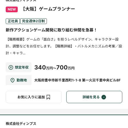
【大阪】ゲームプランナー
NEW
正社員
完全週休2日制
新作アクションゲーム開発に取り組む仲間を急募！
【職務概要】ゲームの「面白さ」を担うレベルデザイン、キャラクター設
計、調整などをお任せします。【職務詳細】・バトルメカニズムの考案／設
計・キャラ...
340
700
想定年収
万円～
万円
勤務地
大阪府豊中市新千里西町1-1-8 第一火災千里中央ビル8F
お気に入りに追加
詳細を見る
株式会社ディンプス