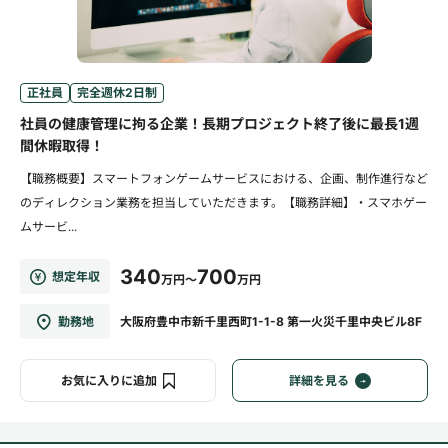
正社員
完全週休2日制
社員の健康管理に拘る企業！長期プロジェクト終了後に最長1週
間休暇取得！
【職務概要】スマートフォンゲームサービスにおける、企画、制作進行など
のディレクション業務を担当していただきます。【職務詳細】・スマホゲー
ムサービ...
340
700
想定年収
万円～
万円
勤務地
大阪府豊中市新千里西町1-1-8 第一火災千里中央ビル8F
お気に入りに追加
詳細を見る