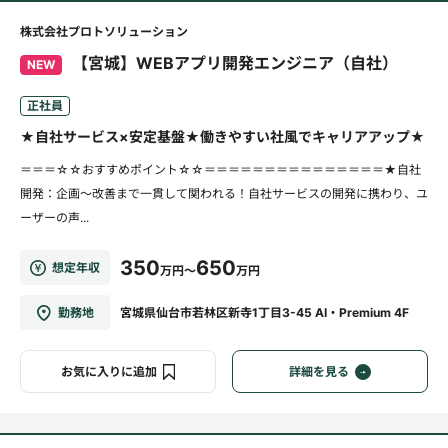
株式会社プロトソリューション
【宮城】WEBアプリ開発エンジニア（自社）
NEW
正社員
★自社サービス×安定基盤★働きやすい社風でキャリアアップ★
＝＝＝☆☆おすすめポイント☆☆＝＝＝＝＝＝＝＝＝＝＝＝＝＝＝★自社
開発：企画～改善まで一貫して関われる！自社サービスの開発に携わり、ユ
ーザーの声...
350
650
想定年収
万円～
万円
勤務地
宮城県仙台市若林区新寺1丁目3-45 AI・Premium 4F
お気に入りに追加
詳細を見る