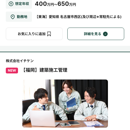
400
650
想定年収
万円～
万円
勤務地
【東海】愛知県 名古屋市西区(及び周辺※常駐先による)
お気に入りに追加
詳細を見る
株式会社イチケン
【福岡】建築施工管理
NEW