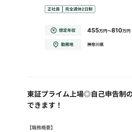
正社員
完全週休2日制
455
810
想定年収
万円～
万円
勤務地
神奈川県
東証プライム上場◎自己申告制
できます！
【職務概要】