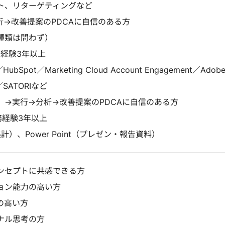
ト、リターゲティングなど
析→改善提案のPDCAに自信のある方
種類は問わず）
務経験3年以上
HubSpot／Marketing Cloud Account Engagement／Adob
e／SATORIなど
）→実行→分析→改善提案のPDCAに自信のある方
実務経験3年以上
集計）、Power Point（プレゼン・報告資料）
ンセプトに共感できる方
ョン能力の高い方
の高い方
ナル思考の方