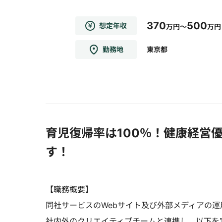
370
500
想定年収
万円～
万円
勤務地
東京都
育児復帰率は100％！健康経営
す！
【職務概要】
同社サービスのWebサイト及び外部メディアの運
社内外のクリエイティブチームと連携し、以下を