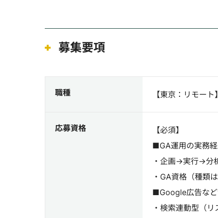
募集要項
職種
【東京：リモート
応募資格
【必須】
■GA運用の実務経
・企画→実行→分
・GA資格（種類
■Google広告
・検索連動型（リ