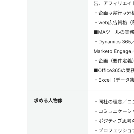
告、アフィリエイ
・企画→実行→分
・web広告資格（
■MAツールの実
・Dynamics 365／
Marketo Engag
・企画（要件定義
■Office365の
・Excel（データ
求める人物像
・同社の理念／コ
・コミュニケーシ
・ポジティブ思考
・プロフェッショ