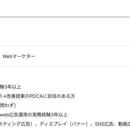
】Webマーケター
験3年以上
析→改善提案のPDCAに自信のある方
は問わず）
などweb広告運用の実務経験3年以上
スティング広告）、ディスプレイ（バナー）、SNS広告、動画