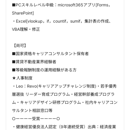
■PCスキルレベル中級：microsoft365アプリ[Forms，
SharePoint]
・Excel[vlookup，if，countif，sumif，集計表の作成、
VBA理解・修正
【尚可】
■国家資格キャリアコンサルタント保有者
■賃貸不動産業界経験者
■等級報酬制度の運用経験がある方
★人事制度
・Leo：Revo(キャリアアップチャレンジ制度)・若手優秀
層選抜 リーダー育成プログラム・経営幹部養成プログラ
ム・キャリアデザイン研修プログラム・社内キャリアコン
サルタント相談窓口等
○ーーーー受賞ーーーー○
・健康経営優良法人認定（9年連続受賞）出典：経済産業