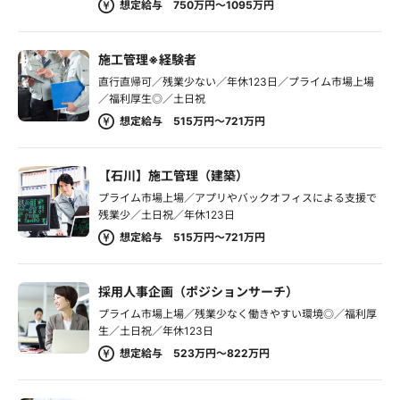
想定給与 750万円～1095万円
施工管理※経験者
直行直帰可／残業少ない／年休123日／プライム市場上場
／福利厚生◎／土日祝
想定給与 515万円～721万円
【石川】施工管理（建築）
プライム市場上場／アプリやバックオフィスによる支援で
残業少／土日祝／年休123日
想定給与 515万円～721万円
採用人事企画（ポジションサーチ）
プライム市場上場／残業少なく働きやすい環境◎／福利厚
生／土日祝／年休123日
想定給与 523万円～822万円