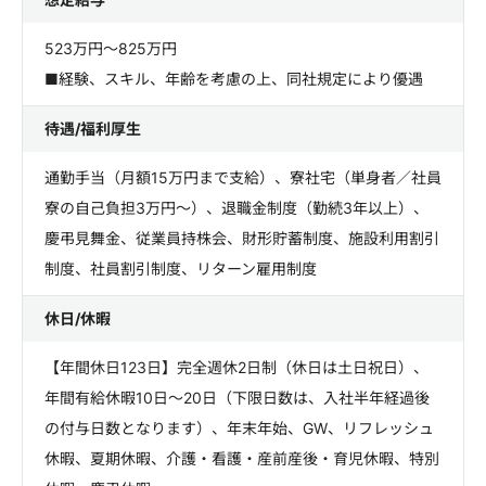
523万円～825万円
■経験、スキル、年齢を考慮の上、同社規定により優遇
待遇/福利厚生
通勤手当（月額15万円まで支給）、寮社宅（単身者／社員
寮の自己負担3万円～）、退職金制度（勤続3年以上）、
慶弔見舞金、従業員持株会、財形貯蓄制度、施設利用割引
制度、社員割引制度、リターン雇用制度
休日/休暇
【年間休日123日】完全週休2日制（休日は土日祝日）、
年間有給休暇10日～20日（下限日数は、入社半年経過後
の付与日数となります）、年末年始、GW、リフレッシュ
休暇、夏期休暇、介護・看護・産前産後・育児休暇、特別