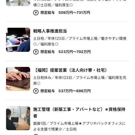
境◎土日祝／福利厚生◎
想定給与 509万円～731万円
戦略人事推進担当
土日祝／年休123日／プライム市場上場／働きやすい環境
◎／福利厚生◎
想定給与 523万円～702万円
【福岡】提案営業（法人向け寮・社宅）
土日祝休み／年休123日／プライム市場上場／福利厚生充
実◎
想定給与 537万円～696万円
施工管理（新築工事・アパートなど）※資格保持
者
面接1回／プライム市場上場★アプリやバックオフィスに
よる支援で残業少／土日祝