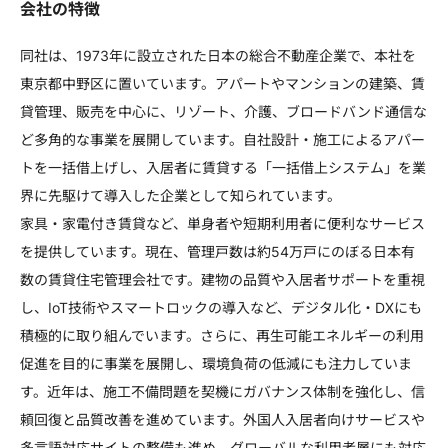
会社の特徴
同社は、1973年に設立された日本の総合不動産企業で、本社を
東京都中野区に置いています。アパートやマンションの建築、賃
貸管理、販売を中心に、リゾート、介護、ブロードバンド通信な
ど多角的な事業を展開しています。自社設計・施工によるアパー
トを一括借上げし、入居者に賃貸する「一括借上システム」を業
界に先駆けて導入した企業として知られています。
家具・家電付き賃貸など、単身者や短期利用者に便利なサービス
を提供しています。現在、管理戸数は約54万戸にのぼる日本有
数の賃貸住宅管理会社です。建物の品質や入居者サポートを重視
し、IoT技術やスマートロックの導入など、デジタル化・DXにも
積極的に取り組んでいます。さらに、再生可能エネルギーの利用
促進を目的に事業を展開し、環境負荷の低減にも注力していま
す。近年は、施工不備問題を契機にガバナンス体制を強化し、信
頼回復と品質改善を進めています。外国人入居者向けサービスや
多言語対応サイトの整備も進め、グローバルな利用者層にも対応