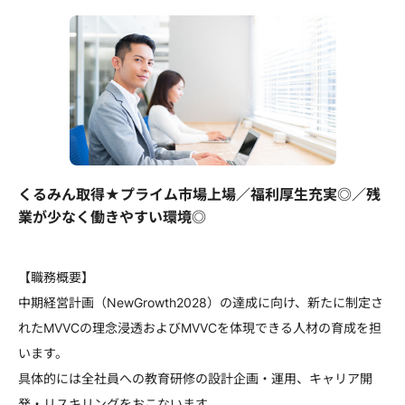
くるみん取得★プライム市場上場／福利厚生充実◎／残
業が少なく働きやすい環境◎
【職務概要】
中期経営計画（NewGrowth2028）の達成に向け、新たに制定さ
れたMVVCの理念浸透およびMVVCを体現できる人材の育成を担
います。
具体的には全社員への教育研修の設計企画・運用、キャリア開
発・リスキリングをおこないます。