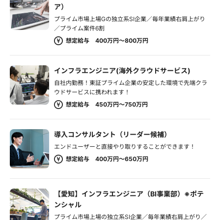
ア）
プライム市場上場Gの独立系SI企業／毎年業績右肩上がり
／プライム案件6割
想定給与 400万円～800万円
インフラエンジニア(海外クラウドサービス)
自社内勤務！東証プライム企業の安定した環境で先端クラ
ウドサービスに携われます！
想定給与 450万円～750万円
導入コンサルタント（リーダー候補）
エンドユーザーと直接やり取りすることができます！
想定給与 400万円～650万円
【愛知】インフラエンジニア（BI事業部）※ポテ
ンシャル
プライム市場上場の独立系SI企業／毎年業績右肩上がり／