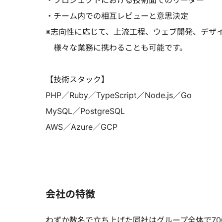
・プロジェクトにおける技術面でのリーダー
・チーム内での相互レビューと意思決定
※志向性に応じて、上流工程、ウェブ開発、デザ
様々な業務に携わることも可能です。
【技術スタック】
PHP／Ruby／TypeScript／Node.js／Go
MySQL／PostgreSQL
AWS／Azure／GCP
会社の特徴
わずか数名で立ち上げた同社はグループ全体で7