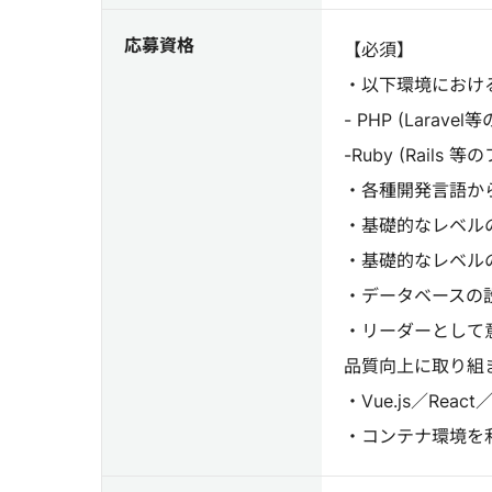
応募資格
【必須】
・以下環境におけ
- PHP (Lara
-Ruby (Rai
・各種開発言語から
・基礎的なレベルの
・基礎的なレベルの
・データベースの
・リーダーとして
品質向上に取り組
・Vue.js／Rea
・コンテナ環境を