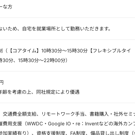
ーな方
ないため、自宅を就業場所として勤務いただきます。
（【コアタイム】10時30分～15時30分【フレキシブルタイ
時30分、15時30分～22時00分）
円
年齢を考慮の上、同社規定により優遇
、交通費全額支給、リモートワーク手当、書籍購入・社外セミ
用支援（WWDC・Google IO・re：Inventなどの海外カン
参加実績有り）、資格支援制度、FA制度、備品貸し出し制度（