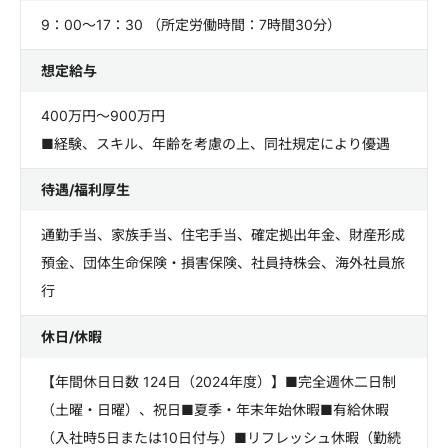
9：00～17：30 （所定労働時間：7時間30分）
想定給与
400万円～900万円
■経験、スキル、年齢を考慮の上、同社規定により優遇
待遇/福利厚生
通勤手当、家族手当、住宅手当、確定拠出年金、財産形成
預金、団体生命保険・損害保険、社員持株会、海外社員旅
行
休日/休暇
【年間休日日数 124日（2024年度）】■完全週休二日制
（土曜・日曜）、祝日■夏季・年末年始休暇■有給休暇
（入社時5日または10日付与）■リフレッシュ休暇（勤続