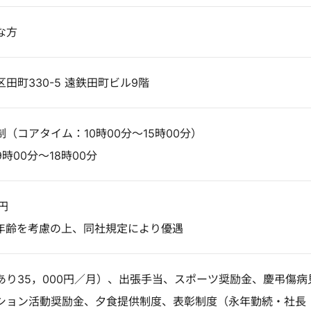
な方
田町330-5 遠鉄田町ビル9階
（コアタイム：10時00分～15時00分）
時00分～18時00分
円
年齢を考慮の上、同社規定により優遇
あり35，000円／月）、出張手当、スポーツ奨励金、慶弔傷病
ション活動奨励金、夕食提供制度、表彰制度（永年勤続・社長