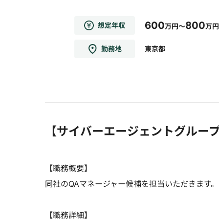
600
800
想定年収
万円～
万円
勤務地
東京都
【サイバーエージェントグルー
【職務概要】
同社のQAマネージャー候補を担当いただきます。
【職務詳細】