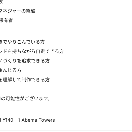
験
マネジャーの経験
格保有者
きでやりこんでいる方
ンドを持ちながら自走できる方
ノづくりを追求できる方
重んじる方
を理解して制作できる方
用の可能性がございます。
0 1 Abema Towers