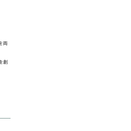
を両
を創