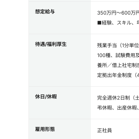
想定給与
350万円～600万
■経験、スキル、
待遇/福利厚生
残業手当（1分単
100種、試験費
養所／借上社宅制
定拠出年金制度（4
休日/休暇
完全週休2日制（
弔休暇、出産休暇
雇用形態
正社員