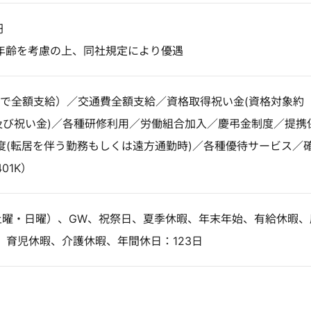
円
年齢を考慮の上、同社規定により優遇
位で全額支給）／交通費全額支給／資格取得祝い金(資格対象約
用及び祝い金)／各種研修利用／労働組合加入／慶弔金制度／提携
度(転居を伴う勤務もしくは遠方通勤時)／各種優待サービス／
01K）
土曜・日曜）、GW、祝祭日、夏季休暇、年末年始、有給休暇、
、育児休暇、介護休暇、年間休日：123日