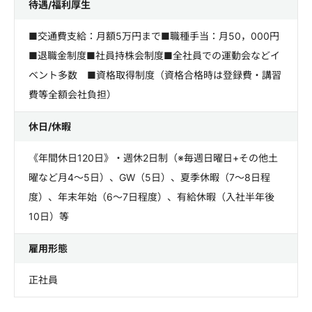
待遇/福利厚生
■交通費支給：月額5万円まで■職種手当：月50，000円
■退職金制度■社員持株会制度■全社員での運動会などイ
ベント多数 ■資格取得制度（資格合格時は登録費・講習
費等全額会社負担）
休日/休暇
《年間休日120日》・週休2日制（※毎週日曜日+その他土
曜など月4～5日）、GW（5日）、夏季休暇（7～8日程
度）、年末年始（6～7日程度）、有給休暇（入社半年後
10日）等
雇用形態
正社員