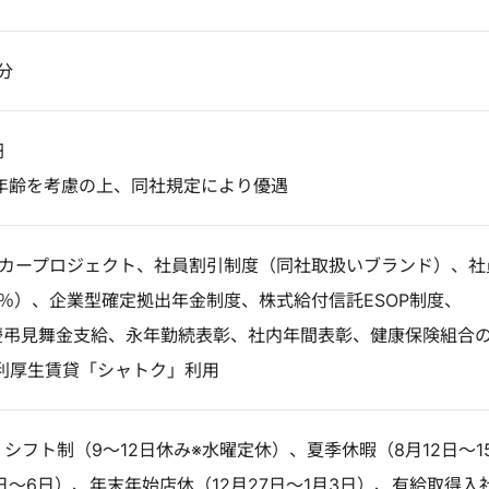
分
円
年齢を考慮の上、同社規定により優遇
イカープロジェクト、社員割引制度（同社取扱いブランド）、社
0％）、企業型確定拠出年金制度、株式給付信託ESOP制度、
rt、慶弔見舞金支給、永年勤続表彰、社内年間表彰、健康保険組合
利厚生賃貸「シャトク」利用
】シフト制（9～12日休み※水曜定休）、夏季休暇（8月12日～1
日～6日）、年末年始店休（12月27日～1月3日）、有給取得入