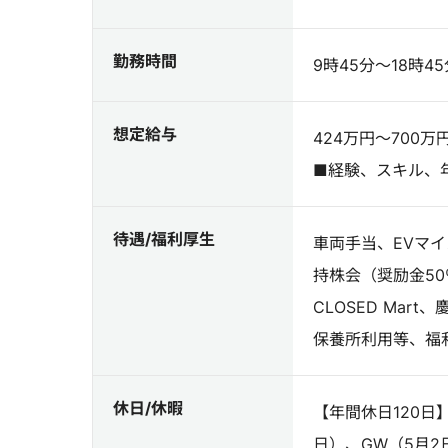
勤務時間
9時45分～18時45
想定給与
424万円～700万
■経験、スキル、
待遇/福利厚生
車両手当、EVマ
持株会（奨励金5
CLOSED Ma
保養所利用等、福
休日/休暇
【年間休日120日
日）、GW（5月2