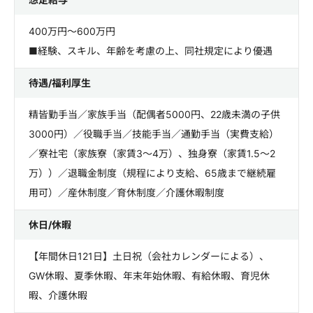
400万円～600万円
■経験、スキル、年齢を考慮の上、同社規定により優遇
待遇/福利厚生
精皆勤手当／家族手当（配偶者5000円、22歳未満の子供
3000円）／役職手当／技能手当／通勤手当（実費支給）
／寮社宅（家族寮（家賃3～4万）、独身寮（家賃1.5～2
万））／退職金制度（規程により支給、65歳まで継続雇
用可）／産休制度／育休制度／介護休暇制度
休日/休暇
【年間休日121日】土日祝（会社カレンダーによる）、
GW休暇、夏季休暇、年末年始休暇、有給休暇、育児休
暇、介護休暇