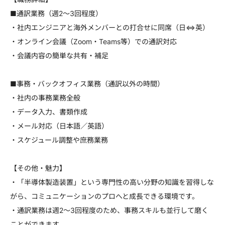
■通訳業務（週2～3回程度）
・社内エンジニアと海外メンバーとの打合せに同席（日⇔英）
・オンライン会議（Zoom・Teams等）での通訳対応
・会議内容の簡単な共有・補足
■事務・バックオフィス業務（通訳以外の時間）
・社内の事務業務全般
・データ入力、書類作成
・メール対応（日本語／英語）
・スケジュール調整や庶務業務
【その他・魅力】
・「半導体製造装置」という専門性の高い分野の知識を習得しな
がら、コミュニケーションのプロへと成長できる環境です。
・通訳業務は週2～3回程度のため、事務スキルも並行して磨く
ことができます。