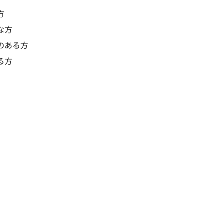
方
な方
のある方
る方