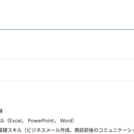
験
xcel， PowerPoint， Word）
基礎スキル（ビジネスメール作成、商談前後のコミュニケーシ