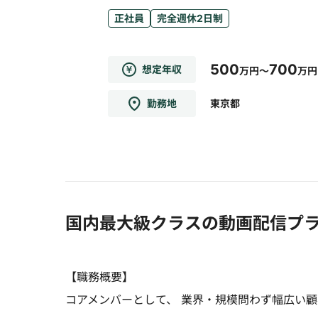
正社員
完全週休2日制
500
700
想定年収
万円～
万円
勤務地
東京都
国内最大級クラスの動画配信プラ
【職務概要】
コアメンバーとして、 業界・規模問わず幅広い顧