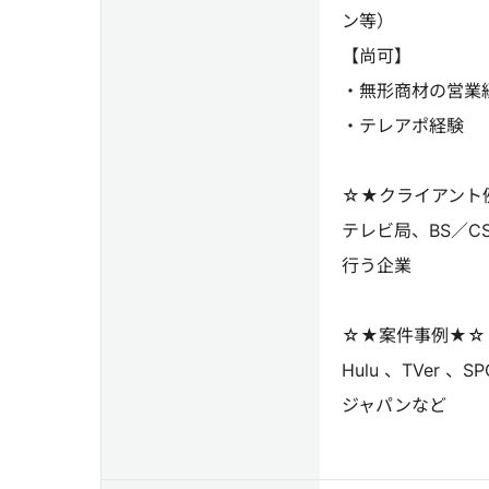
ン等）
【尚可】
・無形商材の営業
・テレアポ経験
☆★クライアント
テレビ局、BS／
行う企業
☆★案件事例★☆
Hulu 、TVer
ジャパンなど