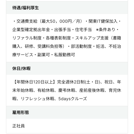
待遇/福利厚生
・交通費支給（最大50，000円／月）・関東IT健保加入・
企業型確定拠出年金・出張手当・住宅手当 ※条件あり・
リファラル制度・各種表彰制度・スキルアップ支援（書籍
購入、研修、受講料負担等）・部活動制度・妊活、不妊治
療サービス・副業可・私服勤務可
休日/休暇
【年間休日120日以上】完全週休2日制(土・日)、祝日、年
末年始休暇、有給休暇、慶弔休暇、産前産後休暇、育児休
暇、リフレッシュ休暇、5daysクルーズ
雇用形態
正社員