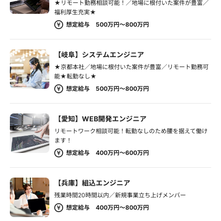
★リモート勤務相談可能！／地場に根付いた案件が豊富／
福利厚生充実★
想定給与 500万円～800万円
【岐阜】システムエンジニア
★京都本社／地場に根付いた案件が豊富／リモート勤務可
能★転勤なし★
想定給与 500万円～800万円
【愛知】WEB開発エンジニア
リモートワーク相談可能！転勤なしのため腰を据えて働け
ます！
想定給与 400万円～600万円
【兵庫】組込エンジニア
残業時間20時間以内／新規事業立ち上げメンバー
想定給与 400万円～800万円