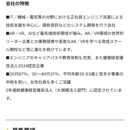
会社の特徴
■IT／機械／電気等の分野における正社員エンジニア派遣による
技術支援を中心に、請負受託などのシステム開発を行う会社
■AR・VR、AIなど最先端技術領域が強み。AR／VR領域の世界的
リーダー企業との業務提携や高度なAR／VRを学べる育成スクー
ル開校など常に進化を続けています。
■エンジニアのキャリアパスや教育体制も充実、また健康経営優
良法人2024認定企業
■20代67％、30～40代31％、平均年齢30.93歳と若手が事業の
中核を担い、女性社員も多くご活躍
2年連続健康経営優良法人（大規模法人部門）に認定されていま
す。