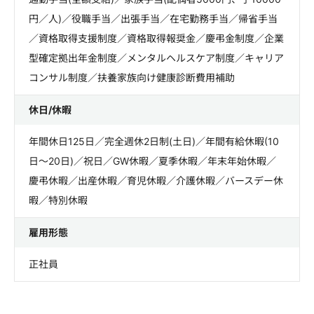
円／人)／役職手当／出張手当／在宅勤務手当／帰省手当
／資格取得支援制度／資格取得報奨金／慶弔金制度／企業
型確定拠出年金制度／メンタルヘルスケア制度／キャリア
コンサル制度／扶養家族向け健康診断費用補助
休日/休暇
年間休日125日／完全週休2日制(土日)／年間有給休暇(10
日～20日)／祝日／GW休暇／夏季休暇／年末年始休暇／
慶弔休暇／出産休暇／育児休暇／介護休暇／バースデー休
暇／特別休暇
雇用形態
正社員