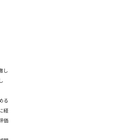
徹し
し
める
に経
評価