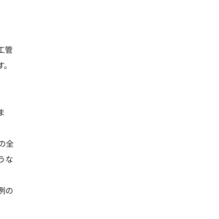
工管
す。
ま
の全
うな
例の