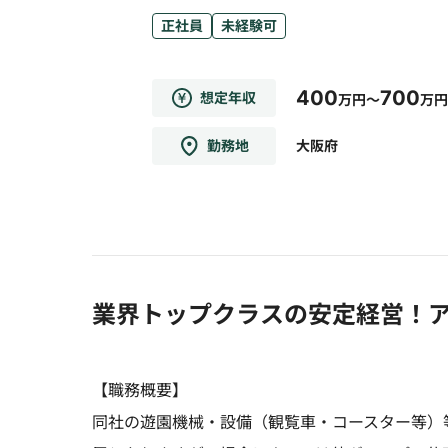
正社員
未経験可
400
700
想定年収
万円～
万円
勤務地
大阪府
業界トップクラスの安定経営！
【職務概要】
同社の遊園機械・設備（観覧車・コースター等）