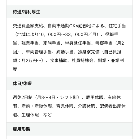
待遇/福利厚生
交通費全額支給、自動車通勤OK※勤務地による、住宅手当
（地域により10，000円～33，000円／月）、役職手
当、残業手当、家族手当、単身赴任手当、帰郷手当（月2
回）、車両管理手当、異動手当、独身寮完備（自己負担
額：月2万円～）、食事補助、社員持株会、副業・兼業制
度
休日/休暇
週休2日制（月8～9日・シフト制）、慶弔休暇、有給休
暇、産前・産後休暇、育児休暇、介護休暇、配偶者出産休
暇、生理休暇 など
雇用形態