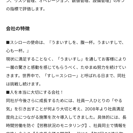
ン、リスク管理、オペレーション、数値管理、設備管理」の6つ
の指標で評価します。
会社の特徴
■スシローの使命は、『うまいすしを、腹一杯。うまいすしで、
心も一杯。』
現状に満足することなく、「うまいすし」を通してお客様により
一層の驚きと感動を感じてもらうべく、たゆまぬ努力を続けてい
きます。世界中で、「すし＝スシロー」と呼ばれる日まで、同社
は挑戦し続けます。
■人を本当に大切にする会社！
同社が今後さらに成長するためには、社員一人ひとりの「やる
気」を引き出すことが何より大切と考え、2008年より社員満足
度向上につながる施策を次々導入してきました。具体的には、長
時間労働を防ぐ【労務状況のモニタリング】、社員同士で情報を