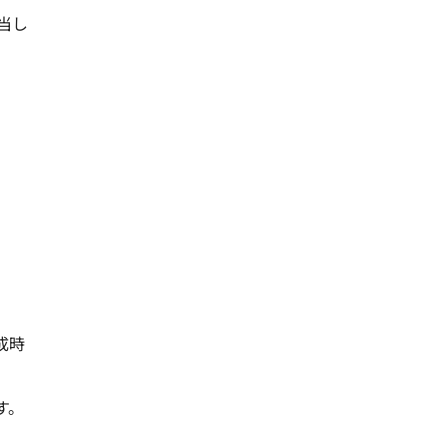
当し
成時
す。