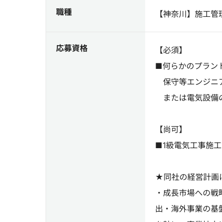
職種
【神奈川】施工管
応募資格
【必須】
■何らかのプラン
保守等エンジニ
または電気設備
【尚可】
■1級電気工事施
★同社の経営計画
・成長市場への戦
出・海外事業の基