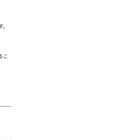
す。
。
るこ