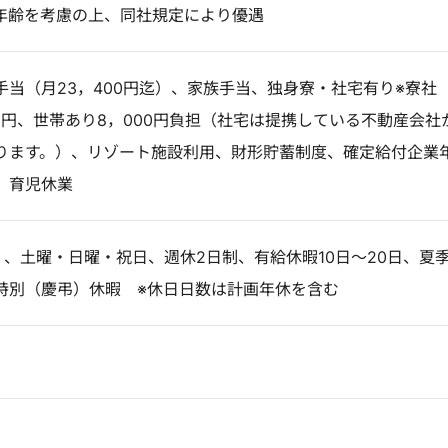
年齢を考慮の上、同社規定により優遇
手当（月23，400円迄）、家族手当、独身寮・社宅有り※寮社
0円、世帯あり8，000円負担（社宅は提携している不動産会社
ります。）、リゾート施設利用、財形貯蓄制度、確定給付企業
、育児休業
】、土曜・日曜・祝日、週休2日制、有給休暇10日～20日、夏
特別（慶弔）休暇 ※休日日数は計画年休を含む