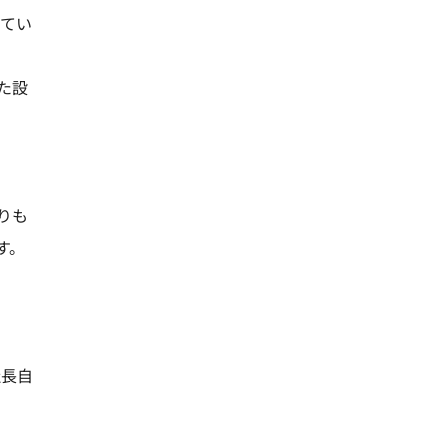
してい
た設
りも
す。
社長自