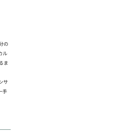
分の
カル
るま
ンサ
一手