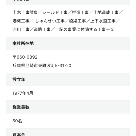
土木工事請負／シールド工事／推進工事／土地造成工事／
港湾工事／ しゅんせつ工事／橋梁工事／上下水道工事／
河川工事／道路工事／上記の事業に付随する工事一切
本社所在地
〒660-0892
兵庫県尼崎市東難波町5-31-20
設立年
1977年4月
従業員数
50名
資本金