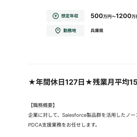
500
1200
想定年収
万円～
万
勤務地
兵庫県
★年間休日127日★残業月平均1
【職務概要】
企業に対して、Salesforce製品群を活用した
PDCA支援業務をお任せします。