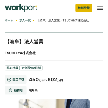
無料登録
ホーム
求人一覧
【岐阜】法人営業／TSUCHIYA株式会社
【岐阜】法人営業
TSUCHIYA株式会社
契約社員
完全週休2日制
450
602
想定年収
万円～
万円
勤務地
岐阜県