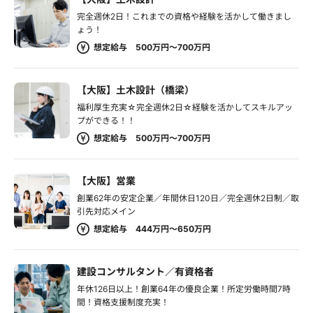
完全週休2日！これまでの資格や経験を活かして働きまし
ょう！
想定給与 500万円～700万円
【大阪】土木設計（橋梁）
福利厚生充実☆完全週休2日☆経験を活かしてスキルアッ
プができる！！
想定給与 500万円～700万円
【大阪】営業
創業62年の安定企業／年間休日120日／完全週休2日制／取
引先対応メイン
想定給与 444万円～650万円
建設コンサルタント／有資格者
年休126日以上！創業64年の優良企業！所定労働時間7時
間！資格支援制度充実！