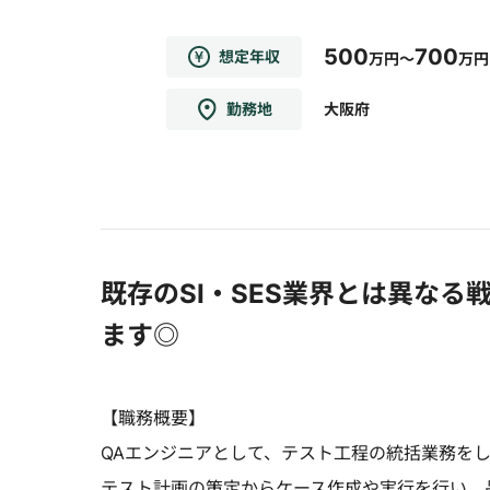
500
700
想定年収
万円～
万円
勤務地
大阪府
既存のSI・SES業界とは異な
ます◎
【職務概要】
QAエンジニアとして、テスト工程の統括業務を
テスト計画の策定からケース作成や実行を行い、