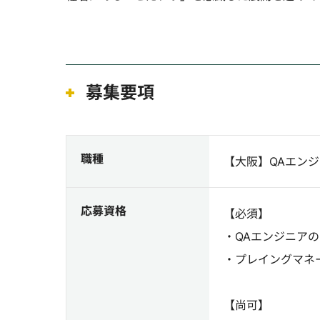
募集要項
職種
【大阪】QAエン
応募資格
【必須】
・QAエンジニア
・プレイングマネ
【尚可】