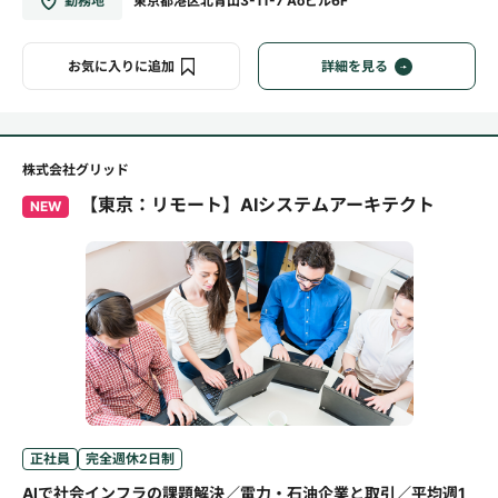
勤務地
東京都港区北青山3-11-7 Aoビル6F
お気に入りに追加
詳細を見る
株式会社グリッド
【東京：リモート】AIシステムアーキテクト
NEW
正社員
完全週休2日制
AIで社会インフラの課題解決／電力・石油企業と取引／平均週1