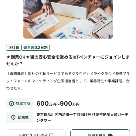
正社員
完全週休2日制
★副業OK★街の安心安全を進めるIoTベンチャーにジョインしま
せんか？
【職務概要】同社の主軸サービスであるクラウドカメラやクラウド映像プラ
ットフォームのマーケティング企画担当者として、業界特性や事業課題に合
わせたマ...
600
900
想定年収
万円～
万円
東京都品川区西品川一丁目1番1号 住友不動産大崎ガーデ
勤務地
ンタワー
お気に入りに追加
詳細を見る