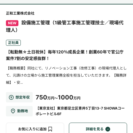
正和工業株式会社
設備施工管理（1級管工事施工管理技士／現場代
NEW
理人）
正社員
【転勤無☆土日祝休】毎年120％成長企業！創業60年で官公庁
案件7割の安定感抜群！
【職務概要】同社にて、リノベーション工事（改修工事）の現場代理人とし
て、元請けの立場から施工管理業務全般を担当していただきます。【職務詳
細】・安...
750
1000
想定年収
万円～
万円
【東京支社】東京都足立区青井5丁目13-7 SHOWAコー
勤務地
ポレートビル6F
お気に入りに追加
詳細を見る