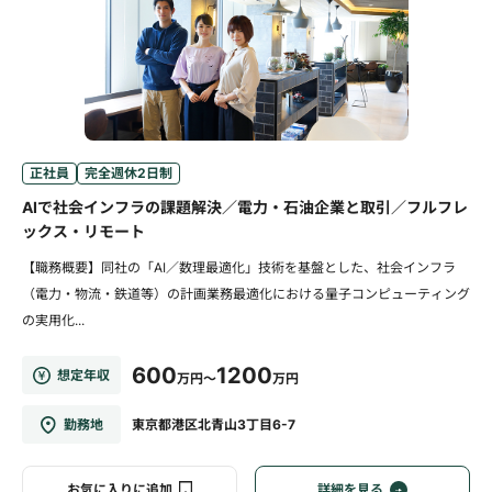
正社員
完全週休2日制
AIで社会インフラの課題解決／電力・石油企業と取引／フルフレ
ックス・リモート
【職務概要】同社の「AI／数理最適化」技術を基盤とした、社会インフラ
（電力・物流・鉄道等）の計画業務最適化における量子コンピューティング
の実用化...
600
1200
想定年収
万円～
万円
勤務地
東京都港区北青山3丁目6-7
お気に入りに追加
詳細を見る