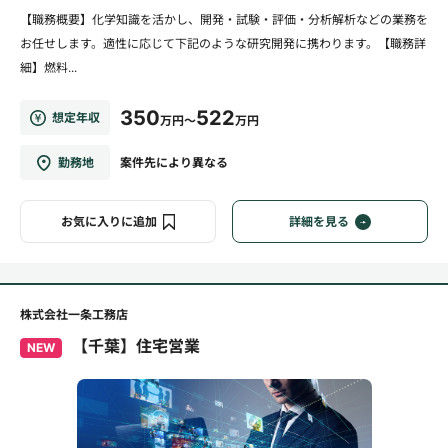
【職務概要】化学知識を活かし、開発・試験・評価・分析解析などの業務を
お任せします。適性に応じて下記のような研究開発に携わります。【職務詳
細】燃料...
350
522
想定年収
万円～
万円
勤務地
案件先により異なる
お気に入りに追加
詳細を見る
株式会社一条工務店
【千葉】住宅営業
NEW