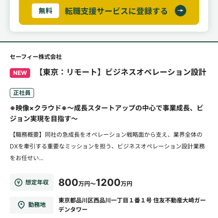
セーフィー株式会社
【東京：リモート】ビジネスオペレーション設計
NEW
正社員
※映像×クラウド※～成長スタートアップの中心で事業成長、ビ
ジョン実現を目指す～
【職務概要】同社の急成長をオペレーション戦略面から支え、業界全体の
DXを牽引する重要なミッションを担う、ビジネスオペレーション設計業務
をお任せい...
800
1200
想定年収
万円～
万円
東京都品川区西品川一丁目１番１号 住友不動産大崎ガー
勤務地
デンタワー