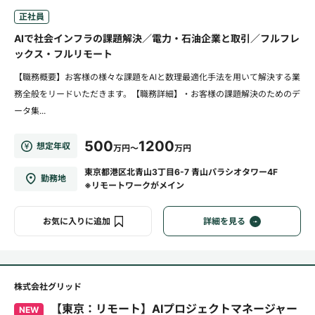
正社員
AIで社会インフラの課題解決／電力・石油企業と取引／フルフレ
ックス・フルリモート
【職務概要】お客様の様々な課題をAIと数理最適化手法を用いて解決する業
務全般をリードいただきます。【職務詳細】・お客様の課題解決のためのデ
ータ集...
500
1200
想定年収
万円～
万円
東京都港区北青山3丁目6-7 青山パラシオタワー4F
勤務地
※リモートワークがメイン
お気に入りに追加
詳細を見る
株式会社グリッド
【東京：リモート】AIプロジェクトマネージャー
NEW