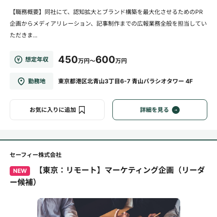
【職務概要】同社にて、認知拡大とブランド構築を最大化させるためのPR
企画からメディアリレーション、記事制作までの広報業務全般を担当してい
ただきま...
450
600
想定年収
万円～
万円
勤務地
東京都港区北青山3丁目6-7 青山パラシオタワー 4F
お気に入りに追加
詳細を見る
セーフィー株式会社
【東京：リモート】マーケティング企画（リーダ
NEW
ー候補）