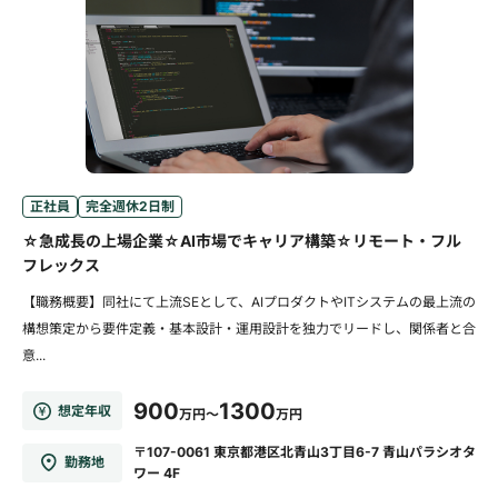
正社員
完全週休2日制
☆急成長の上場企業☆AI市場でキャリア構築☆リモート・フル
フレックス
【職務概要】同社にて上流SEとして、AIプロダクトやITシステムの最上流の
構想策定から要件定義・基本設計・運用設計を独力でリードし、関係者と合
意...
900
1300
想定年収
万円～
万円
〒107-0061 東京都港区北青山3丁目6-7 青山パラシオタ
勤務地
ワー 4F