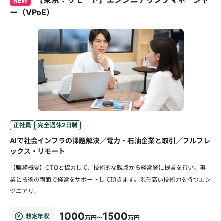
【東京：リモート】エンジニアリングマネージャ
NEW
ー（VPoE）
正社員
完全週休2日制
AIで社会インフラの課題解決／電力・石油企業と取引／フルフレ
ックス・リモート
【職務概要】CTOと協力して、技術的な観点から経営層に提言を行い、事
業と技術の両面で経営をサポートして頂きます。現在高い技術力を持つエン
ジニアリ...
1000
1500
想定年収
万円～
万円