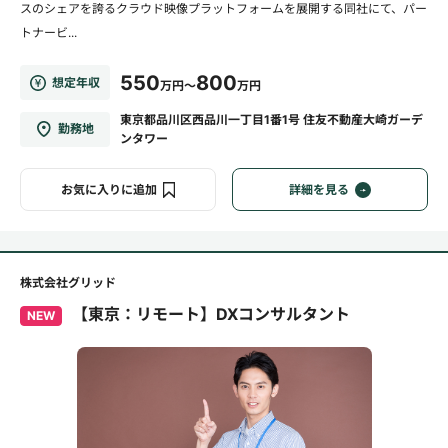
スのシェアを誇るクラウド映像プラットフォームを展開する同社にて、パー
トナービ...
550
800
想定年収
万円～
万円
東京都品川区西品川一丁目1番1号 住友不動産大崎ガーデ
勤務地
ンタワー
お気に入りに追加
詳細を見る
株式会社グリッド
【東京：リモート】DXコンサルタント
NEW