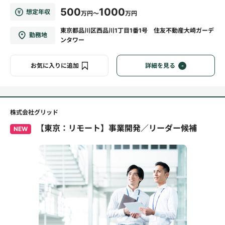
500
1000
想定年収
万円～
万円
東京都品川区西品川1丁目1番1号 住友不動産大崎ガーデ
勤務地
ンタワー
お気に入りに追加
詳細を見る
株式会社グリッド
【東京：リモート】事業開発／リーダー候補
NEW