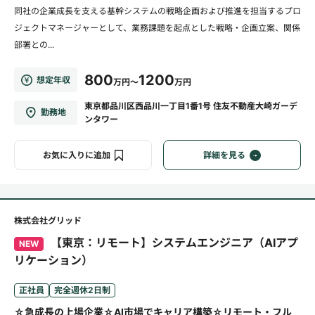
同社の企業成長を支える基幹システムの戦略企画および推進を担当するプロ
ジェクトマネージャーとして、業務課題を起点とした戦略・企画立案、関係
部署との...
800
1200
想定年収
万円～
万円
東京都品川区西品川一丁目1番1号 住友不動産大崎ガーデ
勤務地
ンタワー
お気に入りに追加
詳細を見る
株式会社グリッド
【東京：リモート】システムエンジニア（AIアプ
NEW
リケーション）
正社員
完全週休2日制
☆急成長の上場企業☆AI市場でキャリア構築☆リモート・フル