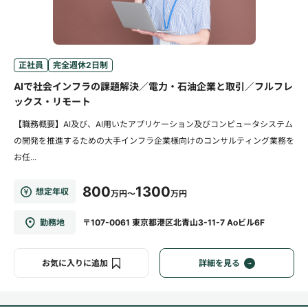
正社員
完全週休2日制
AIで社会インフラの課題解決／電力・石油企業と取引／フルフレ
ックス・リモート
【職務概要】AI及び、AI用いたアプリケーション及びコンピュータシステム
の開発を推進するための大手インフラ企業様向けのコンサルティング業務を
お任...
800
1300
想定年収
万円～
万円
勤務地
〒107-0061 東京都港区北青山3-11-7 Aoビル6F
お気に入りに追加
詳細を見る