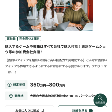
正社員
完全週休2日制
購入するゲームや書籍はすべて会社で購入可能！東京ゲームショ
ウ等の参加費会社負担！
【面白いアイデアを幅広い知識と高い技術力で具現化する】どんなに面白い
アイデアも体験できるようにするには形にする必要があります。プログラマ
ーは、そ...
350
800
想定年収
万円～
万円
勤務地
大阪府大阪市浪速区難波中2-10-70 パークスタワー28F
検索条件
お気に入りに追加
詳細を見る