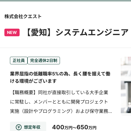
株式会社クエスト
【愛知】システムエンジニア
NEW
正社員
完全週休2日制
業界屈指の低離職率5%の為、長く腰を据えて働
ける環境がございます
【職務概要】同社が直接取引している大手企業
に常駐し、メンバーとともに開発プロジェクト
実施（設計やプログラミング）および保守業務
をお任せします。【職務詳細】要件定義から設
400
650
想定年収
万円～
万円
計、開発、保守まで全てのフェーズでご活躍頂