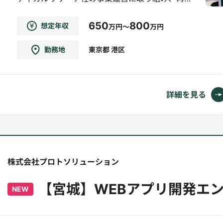
生医療の分野で事業推進をしております【具体
650
800
想定年収
万円～
万円
的には】急変の「早期発見」「軽症での早期発
見」のため、国内外の最先端モニタリング技術
勤務地
東京都 港区
で早期発見し、病院へ繋げる一気通貫サービス
を構築などになります。〈業務内容〉・ ソリュ
ーション導入、資本業...
詳細を見る
株式会社プロトソリューション
【宮城】WEBアプリ開発エ
NEW