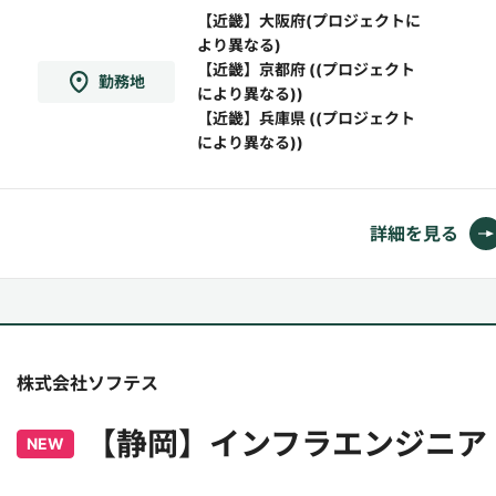
世代環境車の実験・検証・解析◎新型自動車な
【近畿】大阪府(プロジェクトに
より異なる)
どの走行テスト・試験・確認・評価◎新規開発
【近畿】京都府 ((プロジェクト
勤務地
中のエンジン適合試験◎ハイブリッド車、電気
により異なる))
【近畿】兵庫県 ((プロジェクト
自動車、低燃費車の設計開...
により異なる))
詳細を見る
株式会社ソフテス
【静岡】インフラエンジニア
NEW