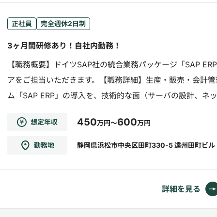
正社員
完全週休2日制
3ヶ月間研修あり！自社内勤務！
【職務概要】ドイツSAP社の統合業務パッケージ「SAP E
アをご担当いただきます。【職務詳細】生産・販売・会計管
ム「SAP ERP」の導入を、技術的な面（サーバの設計、
て頂きます。また、SAP導入後はお客様からの問合せへの対応も
450
600
想定年収
万円～
万円
勤務地
静岡県浜松市中央区田町330-5 遠州田町ビル
詳細を見る