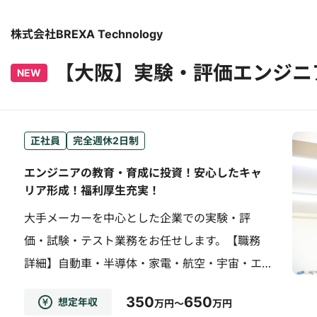
株式会社BREXA Technology
【大阪】実験・評価エンジニ
NEW
正社員
完全週休2日制
エンジニアの教育・育成に投資！安心したキャ
リア形成！福利厚生充実！
大手メーカーを中心とした企業での実験・評
価・試験・テスト業務をお任せします。【職務
詳細】自動車・半導体・家電・航空・宇宙・エ
ネルギー・エコ関連と様々な分野でエンジニア
350
650
想定年収
万円～
万円
として活躍できます。≪プロジェクト例≫ ◎次