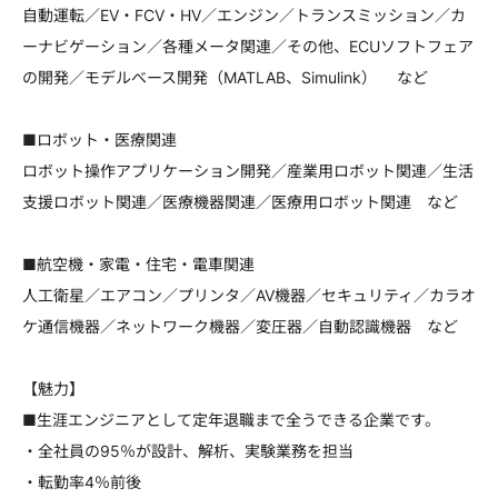
自動運転／EV・FCV・HV／エンジン／トランスミッション／カ
ーナビゲーション／各種メータ関連／その他、ECUソフトフェア
の開発／モデルベース開発（MATLAB、Simulink） など
■ロボット・医療関連
ロボット操作アプリケーション開発／産業用ロボット関連／生活
支援ロボット関連／医療機器関連／医療用ロボット関連 など
■航空機・家電・住宅・電車関連
人工衛星／エアコン／プリンタ／AV機器／セキュリティ／カラオ
ケ通信機器／ネットワーク機器／変圧器／自動認識機器 など
【魅力】
■生涯エンジニアとして定年退職まで全うできる企業です。
・全社員の95％が設計、解析、実験業務を担当
・転勤率4％前後