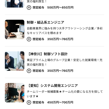
実の福利厚生！
想定給与 500万円～850万円
制御・組込系エンジニア
自動車業界に強みを持つ大手アウトソーシング企業／多彩
なキャリアパスを積めます
想定給与 350万円～760万円
【神奈川】制御ソフト設計
東証プライム上場のグループ企業！安定した就業環境！充
実の福利厚生！
想定給与 350万円～760万円
【愛知】システム開発エンジニア
チームリーダー候補募集★チーム化の要になる方を探して
います★
想定給与 450万円～700万円