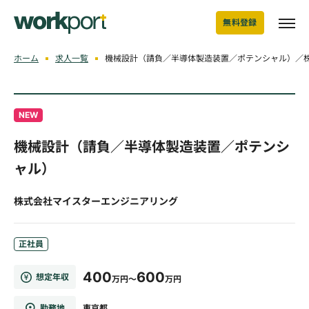
無料登録
ホーム
求人一覧
機械設計（請負／半導体製造装置／ポテンシャル）／
NEW
機械設計（請負／半導体製造装置／ポテンシ
ャル）
株式会社マイスターエンジニアリング
正社員
400
600
想定年収
万円～
万円
勤務地
東京都