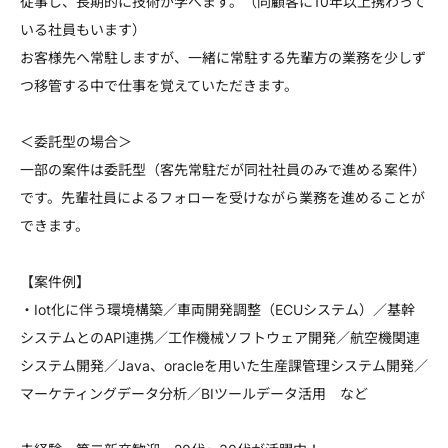
従事し、長期的に技術が学べます。（同顧客に10年以上携わって
いる社員もいます）
お客様先へ常駐しますが、一緒に常駐する先輩方の業務を少しず
つ移管する中で仕事を覚えていただきます。
＜委託型の場合＞
一部の案件は委託型（客先常駐だが同社社員のみで進める案件）
です。先輩社員によるフォローを受けながら業務を進めることが
できます。
【案件例】
・Iot化に伴う環境構築／車両開発調整（ECUシステム）／基幹
システムとのAPI連携／工作機械ソフトウェア開発／航空機関連
システム開発／Java、oracleを用いた生産課管理システム開発／
マーケティングデータ分析／BIツールデータ活用 など