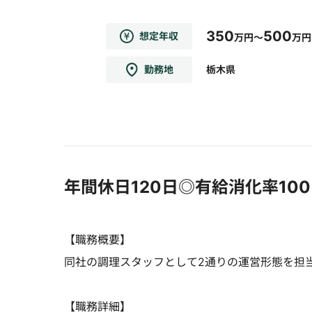
350
500
想定年収
万円～
万円
勤務地
栃木県
年間休日120日◎有給消化率10
【職務概要】
同社の調理スタッフとして2通りの運営形態を担
【職務詳細】