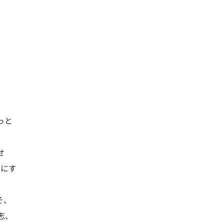
っと
せ
せにす
そ、
志、