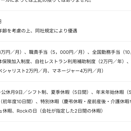
ュールによっては上記の限りではありません。
円
年齢を考慮の上、同社規定により優遇
万円／月）、職責手当（5，000円／月）、全国勤務手当（10
団体保険加入制度、自社レストラン利用補助制度（2万円／年）
ペシャリスト2万円／月、マネージャー4万円／月）
＞公休月9日／シフト制、夏季休暇（5日間）、年末年始休暇（
（初年度10日間）、特別休暇（慶弔休暇・産前産後・介護休暇
ュ休暇、Rockの日（会社が指定した2日間の休暇）