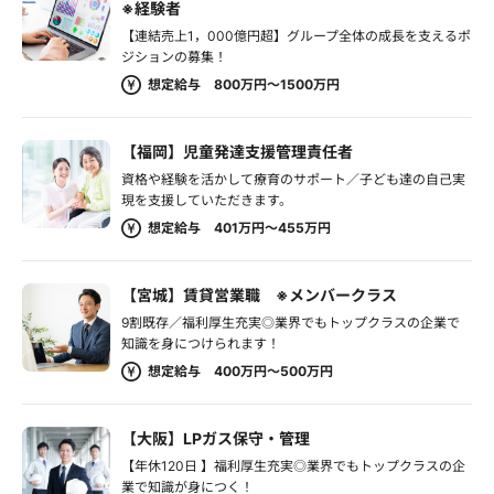
※経験者
【連結売上1，000億円超】グループ全体の成長を支えるポ
ジションの募集！
想定給与 800万円～1500万円
【福岡】児童発達支援管理責任者
資格や経験を活かして療育のサポート／子ども達の自己実
現を支援していただきます。
想定給与 401万円～455万円
【宮城】賃貸営業職 ※メンバークラス
9割既存／福利厚生充実◎業界でもトップクラスの企業で
知識を身につけられます！
想定給与 400万円～500万円
【大阪】LPガス保守・管理
【年休120日 】福利厚生充実◎業界でもトップクラスの企
業で知識が身につく！