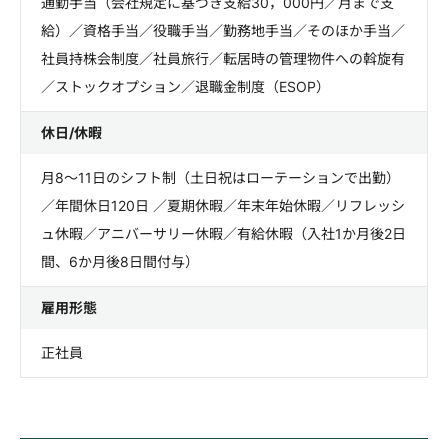
通勤手当（会社規定に基づき支給30，000円／月まで支
給）／資格手当／役職手当／勤務地手当／そのほか手当／
社員持株会制度／社員旅行／転居時の管理物件への斡旋有
／ストックオプション／退職金制度（ESOP）
休日/休暇
月8～11日のシフト制（土日祝はローテーションで出勤）
／年間休日120日 ／夏期休暇／年末年始休暇／リフレッシ
ュ休暇／アニバーサリー休暇／有給休暇（入社1か月後2日
間、6か月後8日間付与）
雇用形態
正社員