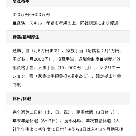
想定給与
320万円～600万円
■経験、スキル、年齢を考慮の上、同社規定により優遇
待遇/福利厚生
通勤手当（月5万円まで）、家族手当（配偶者：月1万円、
子ども：月2000円）、役職手当、退職金制度■制度／外
部資格手当、人事手当（10，000円／月）、 レクリエー
ション、寮（家賃の半額負担※規定あり）、確定拠出年金
制度
休日/休暇
完全週休二日制（土、日、祝）、夏季休暇（3日付与）、
年末年始休暇（6～7日）、慶弔休暇、年次有給休暇（入
社半年後より初年度10日付与※うち3日は入社3ヶ月勤務後