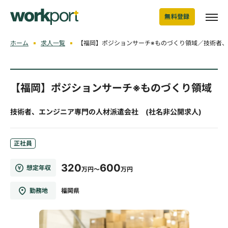
無料登録
ホーム
求人一覧
【福岡】ポジションサーチ※ものづくり領域／技術者、
【福岡】ポジションサーチ※ものづくり領域
技術者、エンジニア専門の人材派遣会社 (社名非公開求人)
正社員
320
600
想定年収
万円～
万円
勤務地
福岡県